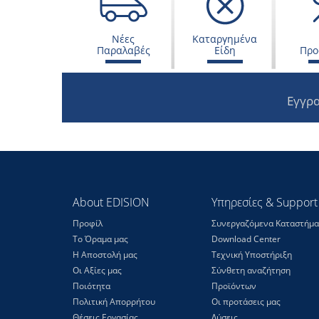
Νέες
Καταργημένα
Παραλαβές
Είδη
Προ
Εγγρα
About EDISION
Υπηρεσίες & Support
Προφίλ
Συνεργαζόμενα Καταστήμα
Το Όραμα μας
Download Center
Η Αποστολή μας
Τεχνική Υποστήριξη
Οι Αξίες μας
Σύνθετη αναζήτηση
Ποιότητα
Προϊόντων
Πολιτική Απορρήτου
Οι προτάσεις μας
Θέσεις Eργασίας
Λύσεις