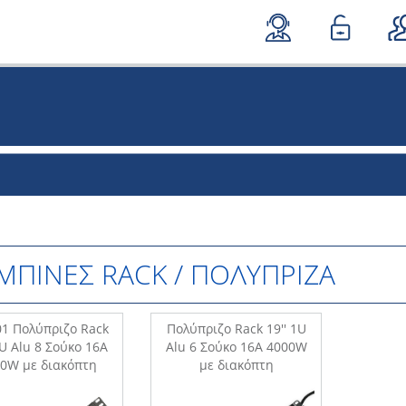
ΜΠΙΝΕΣ RACK / ΠΟΛΥΠΡΙΖΑ
1 Πολύπριζο Rack
Πολύπριζο Rack 19'' 1U
1U Alu 8 Σούκο 16A
Alu 6 Σούκο 16A 4000W
0W με διακόπτη
με διακόπτη