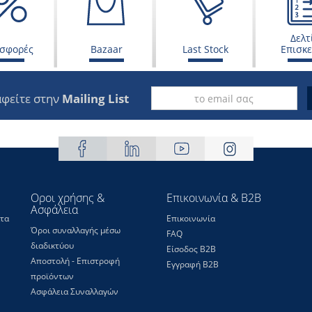
Δελτ
σφορές
Bazaar
Last Stock
Επισκ
φείτε στην
Mailing List
Οροι χρήσης &
Επικοινωνία & B2B
Ασφάλεια
τα
Επικοινωνία
Όροι συναλλαγής μέσω
FAQ
διαδικτύου
Είσοδος Β2Β
Αποστολή - Επιστροφή
Εγγραφή Β2Β
προϊόντων
Ασφάλεια Συναλλαγών