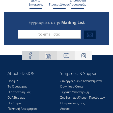
Δελτίο
Δημιουργία
Επισκευής
Τιμοκατάλογος
Προσφοράς
Εγγραφείτε στην
Mailing List
About EDISION
Υπηρεσίες & Support
Προφίλ
Συνεργαζόμενα Καταστήματα
Το Όραμα μας
Download Center
Η Αποστολή μας
Τεχνική Υποστήριξη
Οι Αξίες μας
Σύνθετη αναζήτηση Προϊόντων
Ποιότητα
Οι προτάσεις μας
Πολιτική Απορρήτου
Λύσεις