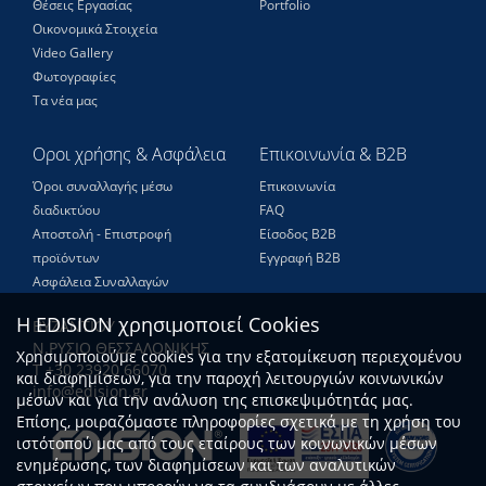
Θέσεις Eργασίας
Portfolio
Οικονομικά Στοιχεία
Video Gallery
Φωτογραφίες
Τα νέα μας
Οροι χρήσης & Ασφάλεια
Επικοινωνία & B2B
Όροι συναλλαγής μέσω
Επικοινωνία
διαδικτύου
FAQ
Αποστολή - Επιστροφή
Είσοδος Β2Β
προϊόντων
Εγγραφή Β2Β
Ασφάλεια Συναλλαγών
Η EDISION χρησιμοποιεί Cookies
ΒΥΖΑΝΤΙΟΥ
Ν.ΡΥΣΙΟ ΘΕΣΣΑΛΟΝΙΚΗΣ
Χρησιμοποιούμε cookies για την εξατομίκευση περιεχομένου
Τ +30 23920 66070
και διαφημίσεων, για την παροχή λειτουργιών κοινωνικών
info@edision.gr
μέσων και για την ανάλυση της επισκεψιμότητάς μας.
Επίσης, μοιραζόμαστε πληροφορίες σχετικά με τη χρήση του
ιστότοπού μας από τους εταίρους των κοινωνικών μέσων
ενημέρωσης, των διαφημίσεων και των αναλυτικών