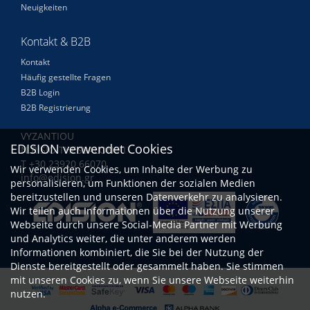
Neuigkeiten
Kontakt & B2B
Kontakt
Häufig gestellte Fragen
B2B Login
B2B Registrierung
VYZANTIOU
EDISION verwendet Cookies
N.RISIO THESSALONIKI
Τ +30 23920 66070
Wir verwenden Cookies, um Inhalte der Werbung zu
info@edision.gr
personalisieren, um Funktionen der sozialen Medien
bereitzustellen und unseren Datenverkehr zu analysieren.
Wir teilen auch Informationen über die Nutzung unserer
Webseite durch unsere Social-Media Partner mit Werbung
und Analytics weiter, die unter anderem werden
Informationen kombiniert, die Sie bei der Nutzung der
Dienste bereitgestellt oder gesammelt haben. Sie stimmen
mit unseren Cookies zu, wenn Sie unsere Webseite weiterhin
nutzen.