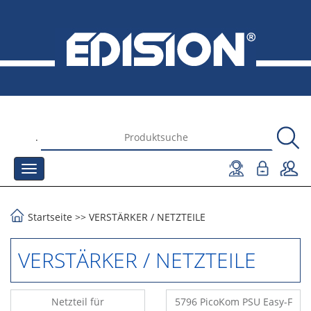
.
Startseite
>>
VERSTÄRKER
/
NETZTEILE
VERSTÄRKER / NETZTEILE
Netzteil für
5796 PicoKom PSU Easy-F