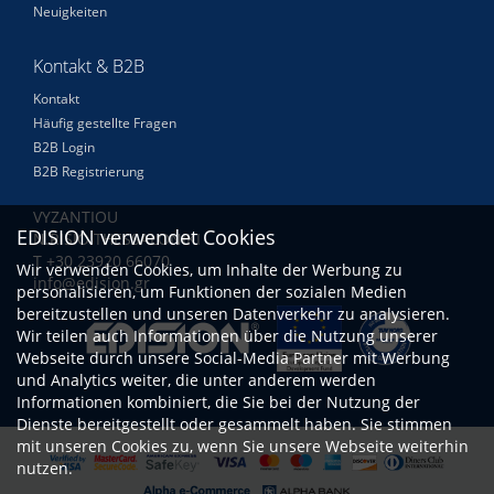
Neuigkeiten
Kontakt & B2B
Kontakt
Häufig gestellte Fragen
B2B Login
B2B Registrierung
VYZANTIOU
EDISION verwendet Cookies
N.RISIO THESSALONIKI
Τ +30 23920 66070
Wir verwenden Cookies, um Inhalte der Werbung zu
info@edision.gr
personalisieren, um Funktionen der sozialen Medien
bereitzustellen und unseren Datenverkehr zu analysieren.
Wir teilen auch Informationen über die Nutzung unserer
Webseite durch unsere Social-Media Partner mit Werbung
und Analytics weiter, die unter anderem werden
Informationen kombiniert, die Sie bei der Nutzung der
Dienste bereitgestellt oder gesammelt haben. Sie stimmen
mit unseren Cookies zu, wenn Sie unsere Webseite weiterhin
nutzen.