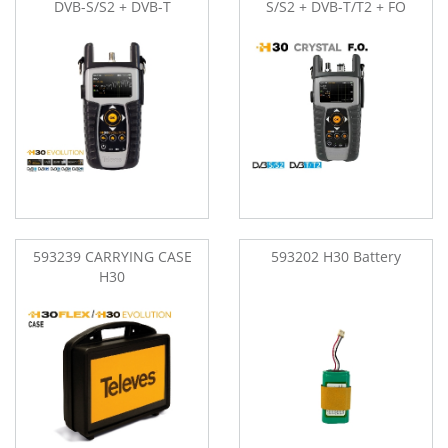
DVB-S/S2 + DVB-T
S/S2 + DVB-T/T2 + FO
593239 CARRYING CASE
593202 H30 Battery
H30