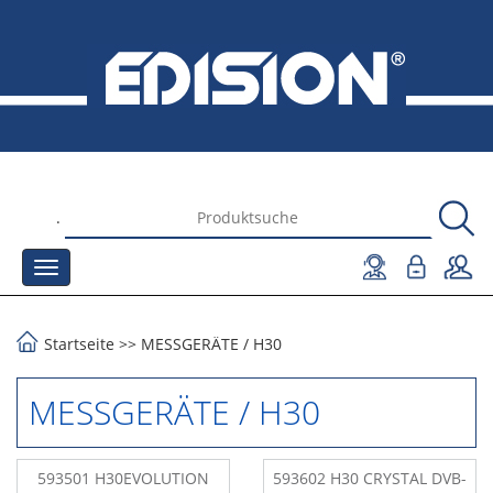
.
Startseite
>>
MESSGERÄTE
/
Η30
MESSGERÄTE / Η30
593501 H30EVOLUTION
593602 H30 CRYSTAL DVB-