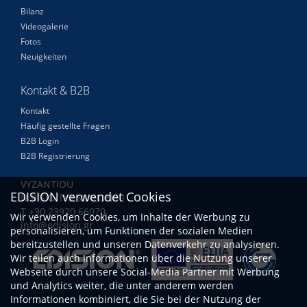
Bilanz
Videogalerie
Fotos
Neuigkeiten
Kontakt & B2B
Kontakt
Häufig gestellte Fragen
B2B Login
B2B Registrierung
VYZANTIOU
EDISION verwendet Cookies
N.RISIO THESSALONIKI
Τ +30 23920 66070
Wir verwenden Cookies, um Inhalte der Werbung zu
info@edision.gr
personalisieren, um Funktionen der sozialen Medien
bereitzustellen und unseren Datenverkehr zu analysieren.
Wir teilen auch Informationen über die Nutzung unserer
Webseite durch unsere Social-Media Partner mit Werbung
und Analytics weiter, die unter anderem werden
Informationen kombiniert, die Sie bei der Nutzung der