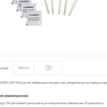
Manual
γραφή
LEVES 232710 είναι σέτ καθαρισμού οπτικής ίνας, απαραίτητητο για άψογη συγ
ικά χαρακτηριστικά:
ιέχει 50 μαντηλάκια εμποτισμένα με ισοπροπυλική αλκοόλη και 25 μπατονέτες