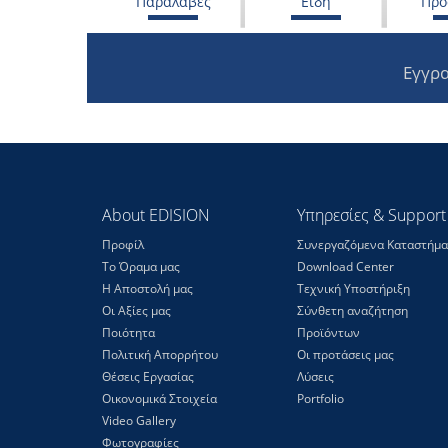
Παραλαβές
Είδη
Προ
Εγγρα
About EDISION
Υπηρεσίες & Support
Προφίλ
Συνεργαζόμενα Καταστήμα
Το Όραμα μας
Download Center
Η Αποστολή μας
Τεχνική Υποστήριξη
Οι Αξίες μας
Σύνθετη αναζήτηση
Ποιότητα
Προϊόντων
Πολιτική Απορρήτου
Οι προτάσεις μας
Θέσεις Eργασίας
Λύσεις
Οικονομικά Στοιχεία
Portfolio
Video Gallery
Φωτογραφίες