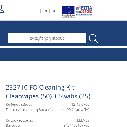
|
|
EL
EN
DE
.
232710 FO Cleaning Kit:
Cleanwipes (50) + Swabs (25)
Κωδικός είδους:
12-45-0706
Προτεινόμενη τιμή λιανικής:
41,90 € (με ΦΠΑ)
Κατασκευαστής:
TELEVES
Barcode:
8424450167700