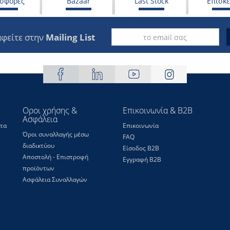
σφορές
Bazaar
Last Stock
Επισκ
φείτε στην
Mailing List
Οροι χρήσης &
Επικοινωνία & B2B
Ασφάλεια
τα
Επικοινωνία
Όροι συναλλαγής μέσω
FAQ
διαδικτύου
Είσοδος Β2Β
Αποστολή - Επιστροφή
Εγγραφή Β2Β
προϊόντων
Ασφάλεια Συναλλαγών