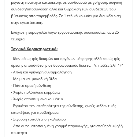
μέγιστη ποιότητα κατασκευής σε συνδυασμό με γρήγορη, ασφαλή
σύνδεση/αποσύνδεση αλλά και θωράκιση των συνδέσεων του
βύσματος απο παρεμβολές. Σε 1 τελικό κομμάτι για διευκόλυνση
στην εγκατάσταση.
Ελάχιστη παραγγελία λόγω εργοστασιακής συσκευασίας, ανα 25
τεμάχια.
Τεχνικά Χαρακτηριστικά:
- Ιδανικό ως φίς δοκιμών και οργάνων μέτρησης αλλά και ώς φίς
άμεσης αποσύνδεσης σε δορυφορικούς δέκτες, TV, πρίζες SAT "F"
- Απλή και γρήγορη συναρμολόγηση
- Με μία και μοναδική βίδα
- Πάντα ορατή σύνδεση
- Χωρίς πολύπλοκα κομμάτια
- Χωρίς αποσπώμενα κομμάτια
- Εγγυάται την σταθερότητα της σύνδεσης, χωρίς μελλοντικές
επισκέψεις για προβλήματα
- Σίγουρη τοποθέτηση καλωδίου
- Απο αυτοματοποιημένη γραμμή παραγωγής , για σταθερά υψηλή
ποιότητα