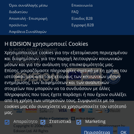
Όροι συναλλαγής μέσω
Επικοινωνία
διαδικτύου
FAQ
Αποστολή - Επιστροφή
Είσοδος Β2Β
προϊόντων
Εγγραφή Β2Β
Ασφάλεια Συναλλαγών
Η EDISION χρησιμοποιεί Cookies
ΒΥΖΑΝΤΙΟΥ
Ν.ΡΥΣΙΟ ΘΕΣΣΑΛΟΝΙΚΗΣ
Χρησιμοποιούμε cookies για την εξατομίκευση περιεχομένου
Τ +30 23920 66070
και διαφημίσεων, για την παροχή λειτουργιών κοινωνικών
info@edision.gr
μέσων και για την ανάλυση της επισκεψιμότητάς μας.
Επίσης, μοιραζόμαστε πληροφορίες σχετικά με τη χρήση του
ιστότοπού μας από τους εταίρους των κοινωνικών μέσων
ενημέρωσης, των διαφημίσεων και των αναλυτικών
στοιχείων που μπορούν να τα συνδυάσουν με άλλες
πληροφορίες που τους έχετε παράσχει ή που έχουν συλλέξει
από τη χρήση των υπηρεσιών τους. Συμφωνείτε με τα
cookies μας εάν συνεχίσετε να χρησιμοποιείτε τον ιστότοπό
μας.
Απαραίτητο
Στατιστικά
Marketing
Copyright © 2006-2026
development by
Edision Ltd. All Rights
www.netwerk.gr
Περισσότερα
OK