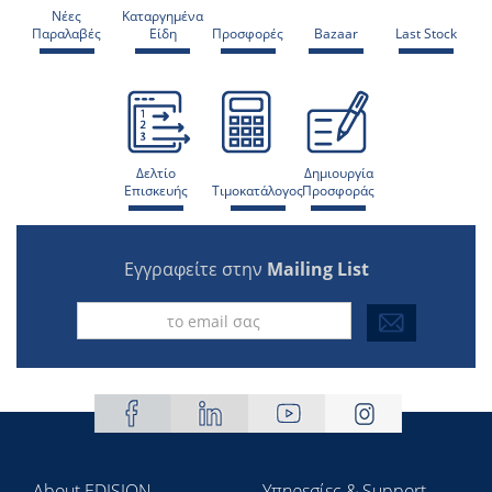
Νέες
Καταργημένα
Παραλαβές
Είδη
Προσφορές
Bazaar
Last Stock
Δελτίο
Δημιουργία
Επισκευής
Τιμοκατάλογος
Προσφοράς
Εγγραφείτε στην
Mailing List
About EDISION
Υπηρεσίες & Support