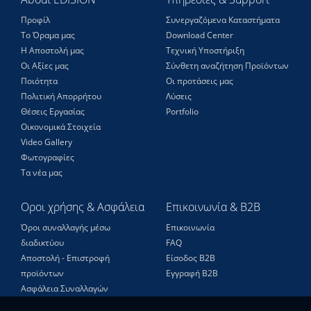
Προφίλ
Συνεργαζόμενα Καταστήματα
Το Όραμα μας
Download Center
Η Αποστολή μας
Τεχνική Υποστήριξη
Οι Αξίες μας
Σύνθετη αναζήτηση Προϊόντων
Ποιότητα
Οι προτάσεις μας
Πολιτική Απορρήτου
Λύσεις
Θέσεις Eργασίας
Portfolio
Οικονομικά Στοιχεία
Video Gallery
Φωτογραφίες
Τα νέα μας
Οροι χρήσης & Ασφάλεια
Επικοινωνία & B2B
Όροι συναλλαγής μέσω
Επικοινωνία
διαδικτύου
FAQ
Αποστολή - Επιστροφή
Είσοδος Β2Β
προϊόντων
Εγγραφή Β2Β
Ασφάλεια Συναλλαγών