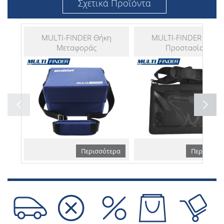
Σχετικά Προϊόντα
MULTI-FINDER Θήκη
MULTI-FINDER Θήκη
Μεταφοράς
Προστασίας
Περισσότερα
Περισσότε