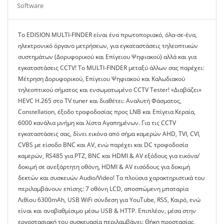
Software
To EDISION MULTI-FINDER είναι ένα πρωτοποριακό, όλα-σε-ένα,
ηλεκτρονικό όργανο μετρήσεων, για εγκαταστάσεις τηλεοπτικών
συστημάτων (Δορυφορικού και Επίγειου Ψηφιακού) αλλά και για
εγκαταστάσεις CCTV! Το MULTI-FINDER μεταξύ άλλων σας παρέχει:
Μέτρηση Δορυφορικού, Επίγειου Ψηφιακού και Καλωδιακού
τηλεοπτικού σήματος και ενσωματωμένο CCTV Tester! «Διαβάζει»
HEVC Η.265 στο TV tuner και διαθέτει: Αναλυτή Φάσματος,
Constellation, έξοδο τροφοδοσίας προς LNB και Επίγεια Κεραία,
6000 κανάλια μνήμη και λίστα Αγαπημένων. Για τις CCTV
εγκαταστάσεις σας, δίνει εικόνα από σήμα καμερών AHD, TVI, CVI,
CVBS με είσοδο BNC και AV, ενώ παρέχει και DC τροφοδοσία
καμερών, RS485 για PTZ, BNC και HDMI & AV εξόδους για εικόνα/
δοκιμή σε ανεξάρτητη οθόνη, HDMI & AV εισόδους για δοκιμή
δεκτών και συσκευών Audio/Video! Τα πλούσια χαρακτηριστικά του
περιλαμβάνουν επίσης: 7 οθόνη LCD, αποσπώμενη μπαταρία
Λιθίου 6300mAh, USB WiFi σύνδεση για YouTube, RSS, Καιρό, ενώ
είναι και αναβαθμίσιμο μέσω USB & HTTP. Επιπλέον, μέσα στην
εργοστασιακή του συσκευασία περιλαμβάνει: Θήκη προστασίας,