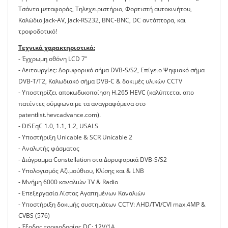
Τσάντα μεταφοράς, Τηλεχειριστήριο, Φορτιστή αυτοκινήτου,
Καλώδιο Jack-AV, Jack-RS232, BNC-BNC, DC αντάπτορα, και
τροφοδοτικό!
Τεχνικά χαρακτηριστικά:
- Έγχρωμη οθόνη LCD 7"
- Λειτουργίες: Δορυφορικό σήμα DVB-S/S2, Επίγειο Ψηφιακό σήμα
DVB-T/T2, Καλωδιακό σήμα DVB-C & δοκιμές υλικών CCTV
- Υποστηρίζει αποκωδικοποίηση H.265 HEVC (καλύπτεται απο
πατέντες σύμφωνα με τα αναγραφόμενα στο
patentlist.hevcadvance.com).
- DiSEqC 1.0, 1.1, 1.2, USALS
- Yποστήριξη Unicable & SCR Unicable 2
- Αναλυτής φάσματος
- Διάγραμμα Constellation στα Δορυφορικά DVB-S/S2
- Υπολογισμός Αζιμούθιου, Κλίσης και & LNB
- Μνήμη 6000 καναλιών TV & Radio
- Επεξεργασία Λίστας Αγαπημένων Καναλιών
- Υποστήριξη δοκιμής συστημάτων CCTV: AHD/TVI/CVI max.4MP &
CVBS (576)
- Έξοδος τροφοδοσίας DC: 12V/1A