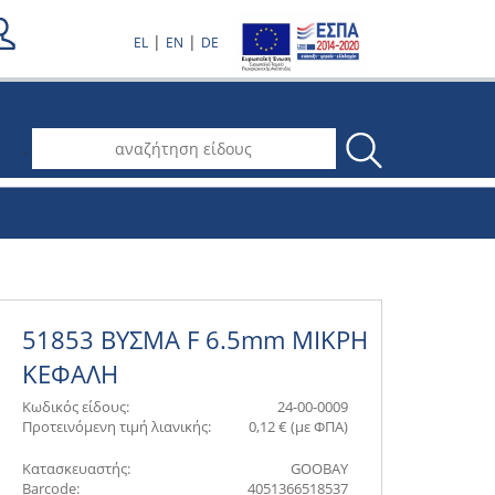
|
|
EL
EN
DE
.
51853 ΒΥΣΜΑ F 6.5mm ΜΙΚΡΗ
ΚΕΦΑΛΗ
Κωδικός είδους:
24-00-0009
Προτεινόμενη τιμή λιανικής:
0,12 € (με ΦΠΑ)
Κατασκευαστής:
GOOBAY
Barcode:
4051366518537