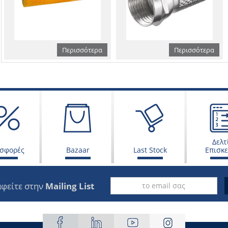
Περισσότερα
Περισσότερα
Δελτ
σφορές
Bazaar
Last Stock
Επισκ
φείτε στην
Mailing List