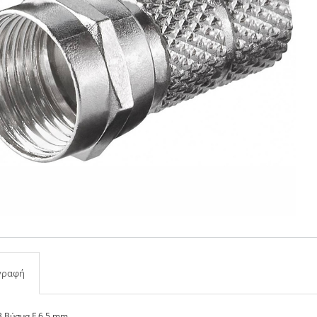
γραφή
 Βύσμα F 6.5 mm.