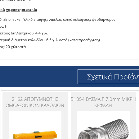
ικά χαρακτηριστικά:
κό: zinc-nickel. Υλικό επαφής: νικέλιο, υλικό κελύφους: ψευδάργυρος.
ς: F
μετρος διηλεκτρικού: 4.4 χιλ.
τερική διάμετρο καλωδίου: 6.5 χιλιοστά (κατα προσέγγιση)
ος: 20 χιλιοστά
Σχετικά Προϊόν
2162 ΑΠΟΓΥΜΝΩΤΗΣ
51854 ΒΥΣΜΑ F 7.0mm ΜΙΚΡΗ
ΟΜΟΑΞΟΝΙΚΩΝ ΚΑΛΩΔΙΩΝ
ΚΕΦΑΛΗ