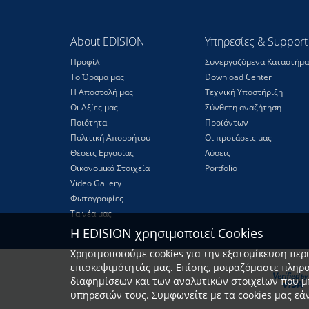
About EDISION
Υπηρεσίες & Support
Προφίλ
Συνεργαζόμενα Καταστήμα
Το Όραμα μας
Download Center
Η Αποστολή μας
Τεχνική Υποστήριξη
Οι Αξίες μας
Σύνθετη αναζήτηση
Ποιότητα
Προϊόντων
Πολιτική Απορρήτου
Οι προτάσεις μας
Θέσεις Eργασίας
Λύσεις
Οικονομικά Στοιχεία
Portfolio
Video Gallery
Φωτογραφίες
Τα νέα μας
Η EDISION χρησιμοποιεί Cookies
Χρησιμοποιούμε cookies για την εξατομίκευση περ
επισκεψιμότητάς μας. Επίσης, μοιραζόμαστε πληρ
διαφημίσεων και των αναλυτικών στοιχείων που μ
υπηρεσιών τους. Συμφωνείτε με τα cookies μας εάν