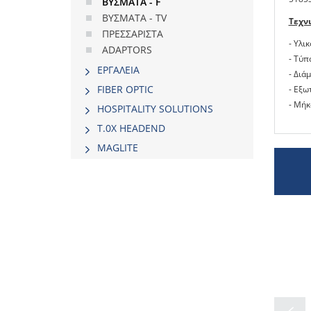
ΒΥΣΜΑΤΑ - F
ΒΥΣΜΑΤΑ - TV
Τεχν
ΠΡΕΣΣΑΡΙΣΤΑ
- Υλι
ADAPTORS
- Tύπο
ΕΡΓΑΛΕΙΑ
- Διά
FIBER OPTIC
- Εξω
- Μήκ
HOSPITALITY SOLUTIONS
Τ.0Χ HEADEND
MAGLITE