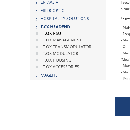
ΕΡΓΑΛΕΙΑ
Τροφο
Διαθέ
FIBER OPTIC
Τεχν
HOSPITALITY SOLUTIONS
Τ.0Χ HEADEND
- Mai
T.OX PSU
- Fre
T.OX MANAGEMENT
- Max.
T.OX TRANSMODULATOR
- Outp
- Max.
T.OX MODULATOR
(Maxi
T.OX HOUSING
- Max
T.OX ACCESSORIES
- Max
MAGLITE
- Prot