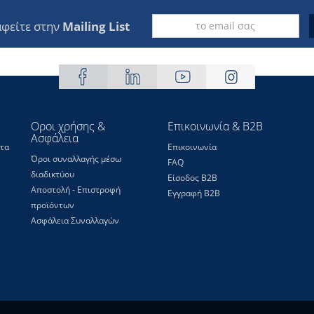
φείτε στην
Mailing List
Οροι χρήσης &
Επικοινωνία & B2B
Ασφάλεια
τα
Επικοινωνία
Όροι συναλλαγής μέσω
FAQ
διαδικτύου
Είσοδος Β2Β
Αποστολή - Επιστροφή
Εγγραφή Β2Β
προϊόντων
Ασφάλεια Συναλλαγών