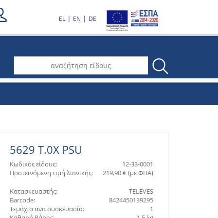
|
|
EL
EN
DE
.
5629 T.0X PSU
Κωδικός είδους:
12-33-0001
Προτεινόμενη τιμή λιανικής:
219,90 € (με ΦΠΑ)
Κατασκευαστής:
TELEVES
Barcode:
8424450139295
Τεμάχια ανα συσκευασία:
1
Καθαρό Βάρος:
1.5 kg