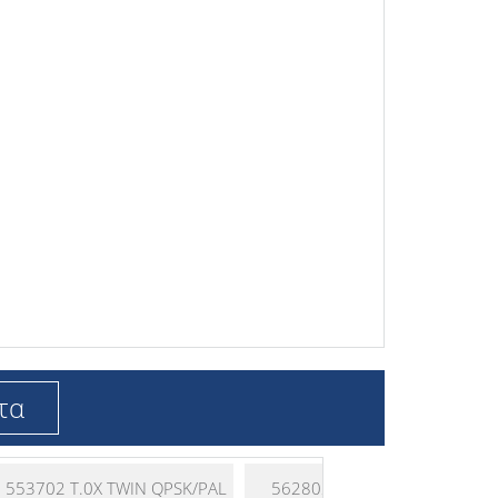
τα
553702 T.0X TWIN QPSK/PAL
562802 T.0X PSU Single