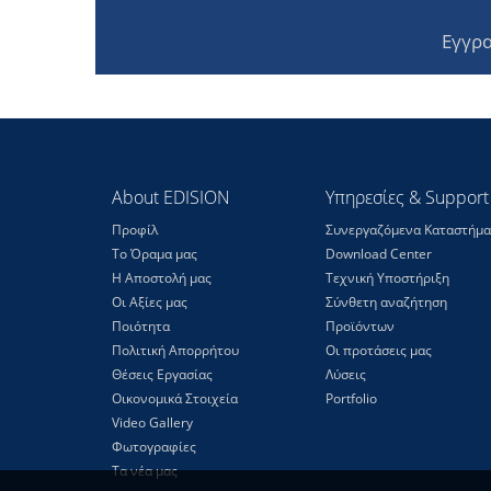
Εγγρα
About EDISION
Υπηρεσίες & Support
Προφίλ
Συνεργαζόμενα Καταστήμα
Το Όραμα μας
Download Center
Η Αποστολή μας
Τεχνική Υποστήριξη
Οι Αξίες μας
Σύνθετη αναζήτηση
Ποιότητα
Προϊόντων
Πολιτική Απορρήτου
Οι προτάσεις μας
Θέσεις Eργασίας
Λύσεις
Οικονομικά Στοιχεία
Portfolio
Video Gallery
Φωτογραφίες
Τα νέα μας