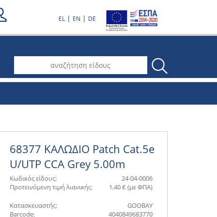
|
|
EL
EN
DE
.
68377 ΚΑΛΩΔΙΟ Patch Cat.5e
U/UTP CCA Grey 5.00m
Κωδικός είδους:
24-04-0006
Προτεινόμενη τιμή λιανικής:
1,40 € (με ΦΠΑ)
Κατασκευαστής:
GOOBAY
Barcode:
4040849683770