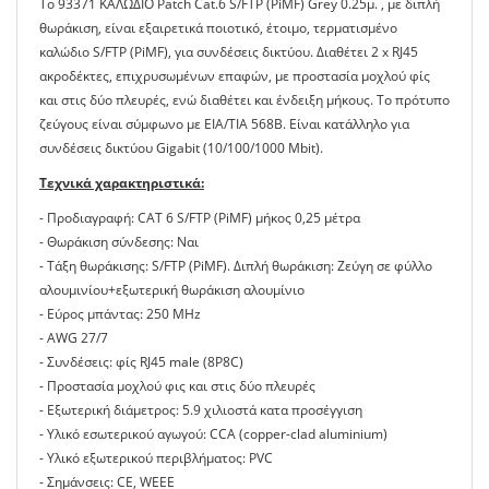
Το 93371 ΚΑΛΩΔΙΟ Patch Cat.6 S/FTP (PiMF) Grey 0.25μ. , με διπλή
θωράκιση, είναι εξαιρετικά ποιοτικό, έτοιμο, τερματισμένο
καλώδιο S/FTP (PiMF), για συνδέσεις δικτύου. Διαθέτει 2 x RJ45
ακροδέκτες, επιχρυσωμένων επαφών, με προστασία μοχλού φίς
και στις δύο πλευρές, ενώ διαθέτει και ένδειξη μήκους. Το πρότυπο
ζεύγους είναι σύμφωνο με EIA/TIA 568B. Είναι κατάλληλο για
συνδέσεις δικτύου Gigabit (10/100/1000 Mbit).
Τεχνικά χαρακτηριστικά:
- Προδιαγραφή: CAT 6 S/FTP (PiMF) μήκος 0,25 μέτρα
- Θωράκιση σύνδεσης: Ναι
- Τάξη θωράκισης: S/FTP (PiMF). Διπλή θωράκιση: Ζεύγη σε φύλλο
αλουμινίου+εξωτερική θωράκιση αλουμίνιο
- Εύρος μπάντας: 250 MHz
- AWG 27/7
- Συνδέσεις: φίς RJ45 male (8P8C)
- Προστασία μοχλού φις και στις δύο πλευρές
- Εξωτερική διάμετρος: 5.9 χιλιοστά κατα προσέγγιση
- Υλικό εσωτερικού αγωγού: CCA (copper-clad aluminium)
- Υλικό εξωτερικού περιβλήματος: ΡVC
- Σημάνσεις: CE, WEEE