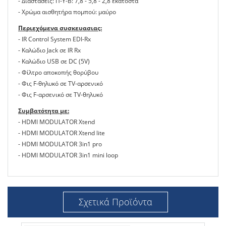
- Διαστάσεις: Π-Υ-Β: 7,8 - 5,8 - 2,8 εκατοστά
- Χρώμα αισθητήρα πομπού: μαύρο
Περιεχόμενα συσκευασιας:
- IR Control System EDI-Rx
- Καλώδιο Jack σε IR Rx
- Καλώδιο USB σε DC (5V)
- Φίλτρο αποκοπής θορύβου
- Φις F-θηλυκό σε TV-αρσενικό
- Φις F-αρσενικό σε TV-θηλυκό
Συμβατότητα με:
- HDMI MODULATOR Xtend
- HDMI MODULATOR Xtend lite
- HDMI MODULATOR 3in1 pro
- HDMI MODULATOR 3in1 mini loop
Σχετικά Προϊόντα