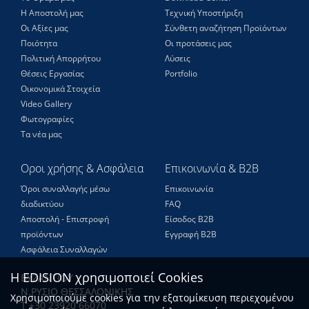
Η Αποστολή μας
Τεχνική Υποστήριξη
Οι Αξίες μας
Σύνθετη αναζήτηση Προϊόντων
Ποιότητα
Οι προτάσεις μας
Πολιτική Απορρήτου
Λύσεις
Θέσεις Eργασίας
Portfolio
Οικονομικά Στοιχεία
Video Gallery
Φωτογραφίες
Τα νέα μας
Οροι χρήσης & Ασφάλεια
Επικοινωνία & B2B
Όροι συναλλαγής μέσω
Επικοινωνία
διαδικτύου
FAQ
Αποστολή - Επιστροφή
Είσοδος Β2Β
προϊόντων
Εγγραφή Β2Β
Ασφάλεια Συναλλαγών
Η EDISION χρησιμοποιεί Cookies
ΒΥΖΑΝΤΙΟΥ
Ν.ΡΥΣΙΟ ΘΕΣΣΑΛΟΝΙΚΗΣ
Χρησιμοποιούμε cookies για την εξατομίκευση περιεχομένου
Τ +30 23920 66070