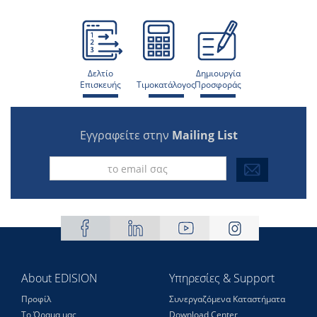
Δελτίο
Δημιουργία
Επισκευής
Τιμοκατάλογος
Προσφοράς
Εγγραφείτε στην
Mailing List
About EDISION
Υπηρεσίες & Support
Προφίλ
Συνεργαζόμενα Καταστήματα
Το Όραμα μας
Download Center