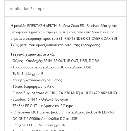
Application Example
Η μονάδα ΕΠΕΚΤΑΣΗ ΔΕΚΤΗ IR μέσω Coax EDI-Rx είναι δέκτης για
μεταφορά σήματος IR τηλεχειριστηρίου, απο επιπλέον του ενός
σημεία τηλεόρασης προς το ΣΕΤ IR EXTENDER KIT OVER COAX EDI-
TxRx, μέσω του ομοαξονικού καλωδίου της τηλεόρασης.
Τεχνικά χαρακτηριστικά:
- Θύρες - Υποδοχές: RF IN, RF OUT, IR OUT, USB, DC 5V
- Τροφοδοσία μέσω καλωδίου DC σε καλώδιο USB
- Ένδειξη ελέγχου IR
- Χαμηλή κατανάλωση ρεύματος
- Τύπος διαμόρφωσης ASK
- Εύρος Συχνοτήτων VHF III (174-230 MHZ) & UHF (470-862 MHZ)
- Είσοδος RF IN 1 x Θηλυκό IEC-type
- Έξοδος RF OUT 1 x Αρσενικό IEC-type
- IR Receiver OUT Stereo Jack 3,5mm (καλώδιο Jack σε IR EDI-Rx)
- DC OUT 5V/500mA (καλώδιο DC σε USB)
- IR Signal LED Ένδειξη ελέγχου IR