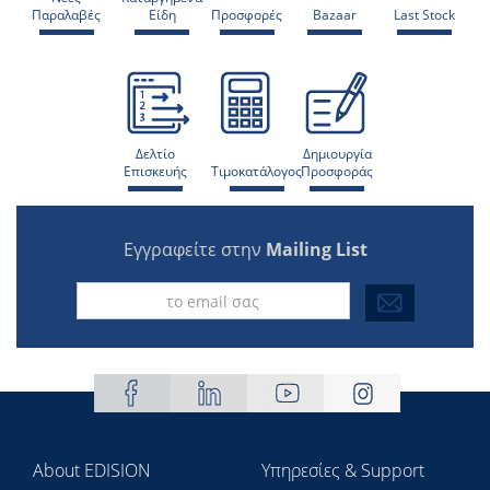
Παραλαβές
Είδη
Προσφορές
Bazaar
Last Stock
Δελτίο
Δημιουργία
Επισκευής
Τιμοκατάλογος
Προσφοράς
Εγγραφείτε στην
Mailing List
About EDISION
Υπηρεσίες & Support