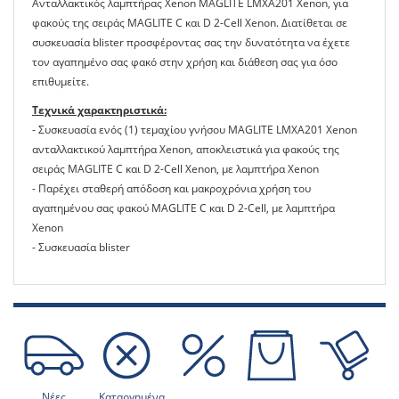
Ανταλλακτικός λαμπτήρας Xenon MAGLITE LMXA201 Xenon, για
φακούς της σειράς MAGLITE C και D 2-Cell Xenon. Διατίθεται σε
συσκευασία blister προσφέροντας σας την δυνατότητα να έχετε
τον αγαπημένο σας φακό στην χρήση και διάθεση σας για όσο
επιθυμείτε.
Τεχνικά χαρακτηριστικά:
- Συσκευασία ενός (1) τεμαχίου γνήσου MAGLITE LMXA201 Xenon
ανταλλακτικού λαμπτήρα Xenon, αποκλειστικά για φακούς της
σειράς MAGLITE C και D 2-Cell Xenon, με λαμπτήρα Xenon
- Παρέχει σταθερή απόδοση και μακροχρόνια χρήση του
αγαπημένου σας φακού MAGLITE C και D 2-Cell, με λαμπτήρα
Xenon
- Συσκευασία blister
Νέες
Καταργημένα