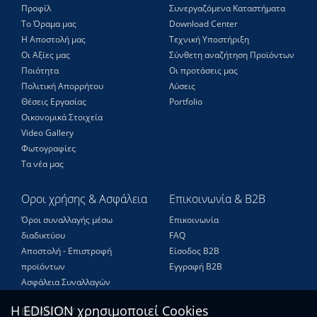
Προφίλ
Συνεργαζόμενα Καταστήματα
Το Όραμα μας
Download Center
Η Αποστολή μας
Τεχνική Υποστήριξη
Οι Αξίες μας
Σύνθετη αναζήτηση Προϊόντων
Ποιότητα
Οι προτάσεις μας
Πολιτική Απορρήτου
Λύσεις
Θέσεις Eργασίας
Portfolio
Οικονομικά Στοιχεία
Video Gallery
Φωτογραφίες
Τα νέα μας
Οροι χρήσης & Ασφάλεια
Επικοινωνία & B2B
Όροι συναλλαγής μέσω
Επικοινωνία
διαδικτύου
FAQ
Αποστολή - Επιστροφή
Είσοδος Β2Β
προϊόντων
Εγγραφή Β2Β
Ασφάλεια Συναλλαγών
Η EDISION χρησιμοποιεί Cookies
ΒΥΖΑΝΤΙΟΥ