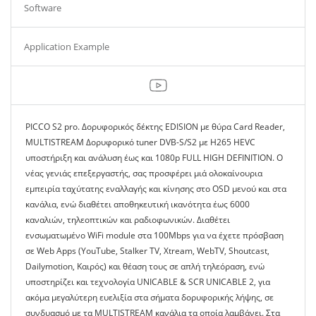
Software
Application Example
PICCO S2 pro. Δορυφορικός δέκτης EDISION με θύρα Card Reader,
MULTISTREAM Δορυφορικό tuner DVB-S/S2 με Η265 HEVC
υποστήριξη και ανάλυση έως και 1080p FULL HIGH DEFINITION. Ο
νέας γενιάς επεξεργαστής, σας προσφέρει μιά ολοκαίνουρια
εμπειρία ταχύτατης εναλλαγής και κίνησης στο OSD μενού και στα
κανάλια, ενώ διαθέτει αποθηκευτική ικανότητα έως 6000
καναλιών, τηλεοπτικών και ραδιοφωνικών. Διαθέτει
ενσωματωμένο WiFi module στα 100Mbps για να έχετε πρόσβαση
σε Web Apps (YouTube, Stalker TV, Xtream, WebTV, Shoutcast,
Dailymotion, Καιρός) και θέαση τους σε απλή τηλεόραση, ενώ
υποστηρίζει και τεχνολογία UNICABLE & SCR UNICABLE 2, για
ακόμα μεγαλύτερη ευελιξία στα σήματα δορυφορικής λήψης, σε
συνδυασμό με τα MULTISTREAM κανάλια τα οποία λαμβάνει. Στα