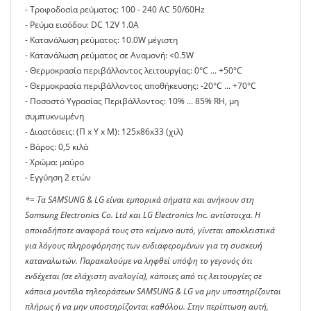
- Τροφοδοσία ρεύματος: 100 - 240 AC 50/60Hz
- Ρεύμα εισόδου: DC 12V 1.0A
- Κατανάλωση ρεύματος: 10.0W μέγιστη
- Κατανάλωση ρεύματος σε Αναμονή: <0.5W
- Θερμοκρασία περιβάλλοντος λειτουργίας: 0°C ... +50°C
- Θερμοκρασία περιβάλλοντος αποθήκευσης: -20°C ... +70°C
- Ποσοστό Υγρασίας Περιβάλλοντος: 10% ... 85% RH, μη
συμπυκνωμένη
- Διαστάσεις: (Π x Υ x Μ): 125x86x33 (χιλ)
- Βάρος: 0,5 κιλά
- Χρώμα: μαύρο
- Εγγύηση 2 ετών
*= Τα SAMSUNG & LG είναι εμπορικά σήματα και ανήκουν στη
Samsung Electronics Co. Ltd και LG Electronics Inc. αντίστοιχα. Η
οποιαδήποτε αναφορά τους στο κείμενο αυτό, γίνεται αποκλειστικά
για λόγους πληροφόρησης των ενδιαφερομένων για τη συσκευή
καταναλωτών. Παρακαλούμε να ληφθεί υπόψη το γεγονός ότι
ενδέχεται (σε ελάχιστη αναλογία), κάποιες από τις λειτουργίες σε
κάποια μοντέλα τηλεοράσεων SAMSUNG & LG να μην υποστηρίζονται
πλήρως ή να μην υποστηρίζονται καθόλου. Στην περίπτωση αυτή,