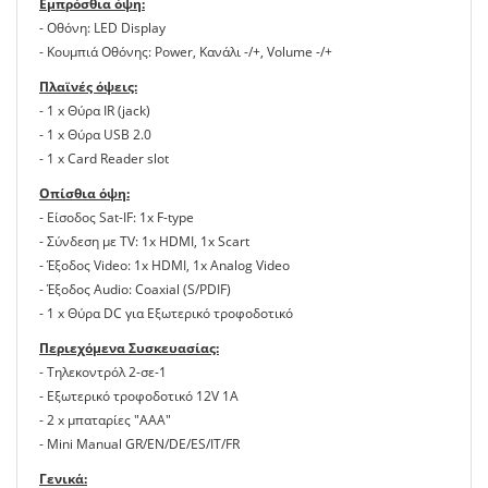
Εμπρόσθια όψη:
- Οθόνη: LED Display
- Κουμπιά Οθόνης: Power, Κανάλι -/+, Volume -/+
Πλαϊνές όψεις:
- 1 x Θύρα IR (jack)
- 1 x Θύρα USB 2.0
- 1 x Card Reader slot
Οπίσθια όψη:
- Είσοδος Sat-IF: 1x F-type
- Σύνδεση με TV: 1x HDMI, 1x Scart
- Έξοδος Video: 1x HDMI, 1x Analog Video
- Έξοδος Audio: Coaxial (S/PDIF)
- 1 x Θύρα DC για Εξωτερικό τροφοδοτικό
Περιεχόμενα Συσκευασίας:
- Τηλεκοντρόλ 2-σε-1
- Εξωτερικό τροφοδοτικό 12V 1A
- 2 x μπαταρίες "ΑΑΑ"
- Mini Manual GR/EN/DE/ES/IT/FR
Γενικά: