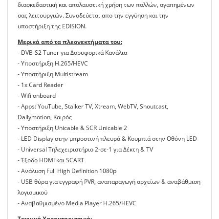
διασκεδαστική και απολαυστική χρήση των πολλών, αγαπημένων
σας λειτουργιών. Συνοδεύεται απο την εγγύηση και την
υποστήριξη της EDISION.
Μερικά από τα πλεονεκτήματα του:
- DVB-S2 Tuner για Δορυφορικά Κανάλια
- Υποστήριξη H.265/HEVC
- Υποστήριξη Multistream
- 1x Card Reader
- Wifi onboard
- Apps: YouTube, Stalker TV, Xtream, WebTV, Shoutcast,
Dailymotion, Καιρός
- Yποστήριξη Unicable & SCR Unicable 2
- LED Display στην μπροστινή πλευρά & Κουμπιά στην Οθόνη LED
- Universal Tηλεχειριστήριο 2-σε-1 για Δέκτη & TV
- Έξοδο HDMI και SCART
- Aνάλυση Full High Definition 1080p
- USB θύρα για εγγραφή PVR, αναπαραγωγή αρχείων & αναβάθμιση
λογισμικού
- Aναβαθμισμένο Media Player Η.265/HEVC
Τεχνικά Χαρακτηριστικά: