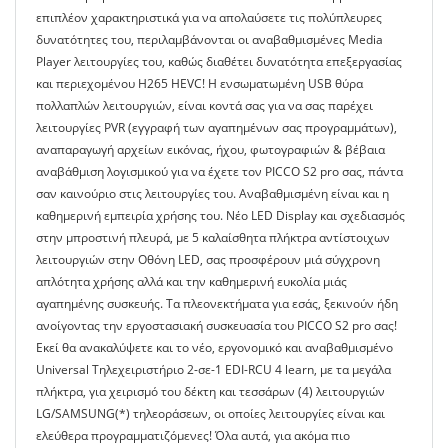
επιπλέον χαρακτηριστικά για να απολαύσετε τις πολύπλευρες
δυνατότητες του, περιλαμβάνονται οι αναβαθμισμένες Media
Player λειτουργίες του, καθώς διαθέτει δυνατότητα επεξεργασίας
και περιεχομένου Η265 HEVC! H ενσωματωμένη USB θύρα
πολλαπλών λειτουργιών, είναι κοντά σας για να σας παρέχει
λειτουργίες PVR (εγγραφή των αγαπημένων σας προγραμμάτων),
αναπαραγωγή αρχείων εικόνας, ήχου, φωτογραφιών & βέβαια
αναβάθμιση λογισμικού για να έχετε τον PICCO S2 pro σας, πάντα
σαν καινούριο στις λειτουργίες του. Αναβαθμισμένη είναι και η
καθημερινή εμπειρία χρήσης του. Νέο LED Display και σχεδιασμός
στην μπροστινή πλευρά, με 5 καλαίσθητα πλήκτρα αντίστοιχων
λειτουργιών στην Οθόνη LED, σας προσφέρουν μιά σύγχρονη
απλότητα χρήσης αλλά και την καθημερινή ευκολία μιάς
αγαπημένης συσκευής. Τα πλεονεκτήματα για εσάς, ξεκινούν ήδη
ανοίγοντας την εργοστασιακή συσκευασία του ΡICCO S2 pro σας!
Εκεί θα ανακαλύψετε και το νέο, εργονομικό και αναβαθμισμένο
Universal Τηλεχειριστήριο 2-σε-1 EDI-RCU 4 learn, με τα μεγάλα
πλήκτρα, για χειρισμό του δέκτη και τεσσάρων (4) λειτουργιών
LG/SAMSUNG(*) τηλεοράσεων, οι οποίες λειτουργίες είναι και
ελεύθερα προγραμματιζόμενες! Όλα αυτά, για ακόμα πιο