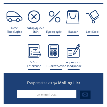
Νέες
Καταργημένα
Παραλαβές
Είδη
Προσφορές
Bazaar
Last Stock
Δελτίο
Δημιουργία
Επισκευής
Τιμοκατάλογος
Προσφοράς
Εγγραφείτε στην
Mailing List