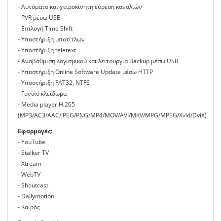
- Αυτόματο και χειροκίνητη εύρεση καναλιών
- PVR μέσω USB
- Επιλογή Τime Shift
- Υποστήριξη υποτίτλων
- Υποστήριξη teletext
- Αναβάθμιση λογισμικού και λειτουργία Backup μέσω USB
- Υποστήριξη Online Software Update μέσω HTTP
- Υποστήριξη FAT32, NTFS
- Γονικό κλείδωμα
- Media player H.265
(MP3/AC3/AAC/JPEG/PNG/MP4/MOV/AVI/MKV/MPG/MPEG/Xvid/DviX)
Εφαρμογές:
- YouTube
- Stalker TV
- Xtream
- WebTV
- Shoutcast
- Dailymotion
- Καιρός