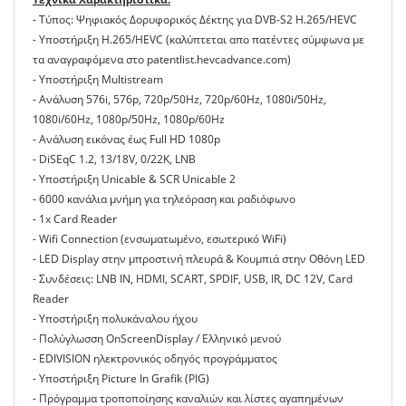
- Τύπος: Ψηφιακός Δορυφορικός Δέκτης για DVB-S2 H.265/HEVC
- Υποστήριξη H.265/HEVC (καλύπτεται απο πατέντες σύμφωνα με
τα αναγραφόμενα στο patentlist.hevcadvance.com)
- Υποστήριξη Multistream
- Ανάλυση 576i, 576p, 720p/50Hz, 720p/60Hz, 1080i/50Hz,
1080i/60Hz, 1080p/50Hz, 1080p/60Hz
- Ανάλυση εικόνας έως Full HD 1080p
- DiSEqC 1.2, 13/18V, 0/22K, LNB
- Yποστήριξη Unicable & SCR Unicable 2
- 6000 κανάλια μνήμη για τηλεόραση και ραδιόφωνο
- 1x Card Reader
- Wifi Connection (ενσωματωμένο, εσωτερικό WiFi)
- LED Display στην μπροστινή πλευρά & Κουμπιά στην Οθόνη LED
- Συνδέσεις: LNB IN, HDMI, SCART, SPDIF, USB, IR, DC 12V, Card
Reader
- Υποστήριξη πολυκάναλου ήχου
- Πολύγλωσση OnScreenDisplay / Ελληνικό μενού
- EDIVISION ηλεκτρονικός οδηγός προγράμματος
- Υποστήριξη Picture In Grafik (PIG)
- Πρόγραμμα τροποποίησης καναλιών και λίστες αγαπημένων