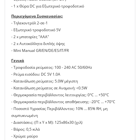
- 1 x Θύρα DC για Εξωτερικό τροφοδοτικό
Περιεχόμενα Συσκευασίας:
- Τηλεκοντρόλ 2-σε-1
- Εξωτερικό τροφοδοτικό 5V
- 2 x μπαταρίες "ΑΑΑ"
- 2 x Αυτοκόλλητα διπλής όψης
- Mini Manual GR/EN/DE/ES/IT/FR
Γενικά
- Τροφοδοσία ρεύματος: 100 - 240 AC 50/60Hz
- Ρεύμα εισόδου: DC 5V 1.0A
- Κατανάλωση ρεύματος: 5.0W μέγιστη
- Κατανάλωση ρεύματος σε Αναμονή: <0.5W
- Θερμοκρασία περιβάλλοντος λειτουργίας: 0°C ... +50°C
- Θερμοκρασία περιβάλλοντος αποθήκευσης: -20°C ... +70°C
- Ποσοστό Υγρασίας Περιβάλλοντος: 10% ... 85% RH, μη
συμπυκνωμένη
- Διαστάσεις: (Π x Υ x Μ): 125x86x30 (χιλ)
- Βάρος: 0,5 κιλά
- Χρώμα: μαύρο