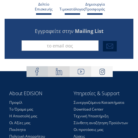
Δελτίο
Δημιουργία
Επισκευής
Τιμοκατάλογος
Προσφοράς
Εγγραφείτε στην
Mailing List
About EDISION
Υπηρεσίες & Support
Προφίλ
Συνεργαζόμενα Καταστήματα
Το Όραμα μας
Download Center
Η Αποστολή μας
Τεχνική Υποστήριξη
Οι Αξίες μας
Σύνθετη αναζήτηση Προϊόντων
Ποιότητα
Οι προτάσεις μας
Πολιτική Απορρήτου
Λύσεις