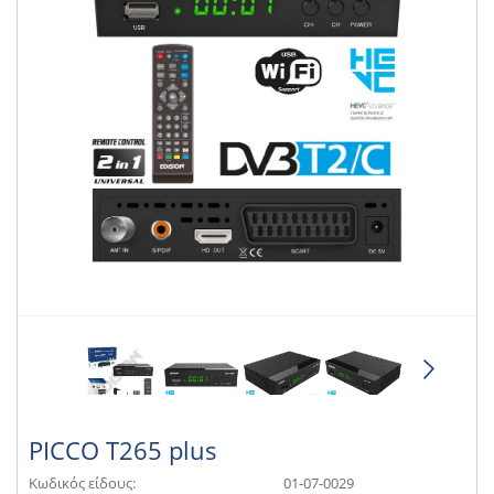
PICCO T265 plus
Κωδικός είδους:
01-07-0029