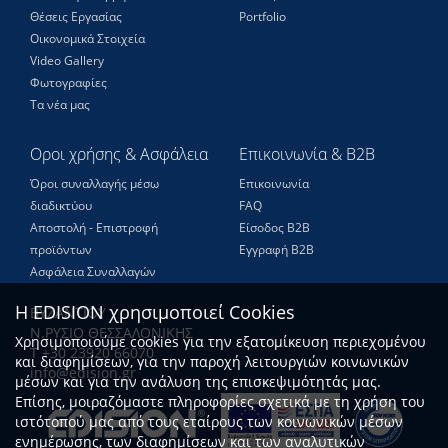
Θέσεις Eργασίας
Portfolio
Οικονομικά Στοιχεία
Video Gallery
Φωτογραφίες
Τα νέα μας
Οροι χρήσης & Ασφάλεια
Επικοινωνία & B2B
Όροι συναλλαγής μέσω
Επικοινωνία
διαδικτύου
FAQ
Αποστολή - Επιστροφή
Είσοδος Β2Β
προϊόντων
Εγγραφή Β2Β
Ασφάλεια Συναλλαγών
Η EDISION χρησιμοποιεί Cookies
ΒΥΖΑΝΤΙΟΥ
Ν.ΡΥΣΙΟ ΘΕΣΣΑΛΟΝΙΚΗΣ
Χρησιμοποιούμε cookies για την εξατομίκευση περιεχομένου
Τ +30 23920 66070
και διαφημίσεων, για την παροχή λειτουργιών κοινωνικών
info@edision.gr
μέσων και για την ανάλυση της επισκεψιμότητάς μας.
Επίσης, μοιραζόμαστε πληροφορίες σχετικά με τη χρήση του
ιστότοπού μας από τους εταίρους των κοινωνικών μέσων
ενημέρωσης, των διαφημίσεων και των αναλυτικών