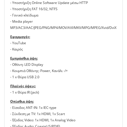
- Υποστήριξη Online Software Update μέσω HTTP
- Υποστήριξη FAT 16/32, NTFS
- Γονικό κλείδωμα
- Media player
MP3/AC3/AAC/JPEG/PNG/MP4/MOV/AVI/MKV/MPG/MPEG/Xvid/DviX
Εφαρμογές:
- YouΤube
- Καιρός
Εμπρόσθια όψη:
- Οθόνη: LED Display
- Κουμπιά Οθόνης: Power, Κανάλι -/+
- 1 x Θύρα USB 2.0
Πλαϊνές όψεις:
- 1 x Θύρα IR (jack)
Οπίσθια όψη:
- Είσοδος ANT-IN: 1x IEC-type
- Σύνδεση με TV: 1x HDMI, 1x Scart
- Έξοδος Video: 1x HDMI, 1x Analog Video
- Έξοδος Audio: Coaxial (S/PDIF)