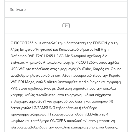
Software
Ο PICCO T265 plus αποτελεί την νέα πρόταση της EDISION για τη
λήψη Επίγειου Ψηφιακού και Καλωδιακού σήματος Full High
Definition DVB-T2/C Η265 HEVC. Με δυναμικό σχεδιασμό ο
Επίγειος Ψηφιακός Αποκωδικοποιητής PICCO T265+, υποστηρίζει
USB WiFi για πρόσβαση στις εφαρμογές YouTube, Καιρός και Online
αναβάθμιση λογισμικού με επιπλέον προαιρετικό είδος την Κεραία
WiFi EDI-Mega, ενώ διαθέτει λειτουργίες Media Player και εγγραφή
PVR. Είναι σχεδιασμένος με ιδιαίτερη σημασία προς την ευκολία
χρήσης, καθώς συνοδεύεται από το εργονομικό και εύχρηστο
τηλεχειριστήριο 2σε1 για χειρισμό του δέκτη και τεσσάρων (4)
λειτουργιών LG/SAMSUNG τηλεοράσεων ή ελεύθερα
προγραμματιζόμενων. Η ευανάγνωστη οθόνη LED-display 4
ψηφίων και τα πλήκτρα ON/OFF & καναλιού +/- στην μπροστινή
πλευρά αναβαθμίζουν την συνολική εμπειρία χρήσης και θέασης.