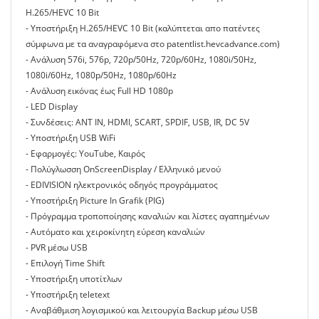
H.265/HEVC 10 Bit
- Υποστήριξη H.265/HEVC 10 Bit (καλύπτεται απο πατέντες
σύμφωνα με τα αναγραφόμενα στο patentlist.hevcadvance.com)
- Ανάλυση 576i, 576p, 720p/50Hz, 720p/60Hz, 1080i/50Hz,
1080i/60Hz, 1080p/50Hz, 1080p/60Hz
- Ανάλυση εικόνας έως Full HD 1080p
- LED Display
- Συνδέσεις: ANT IN, HDMI, SCART, SPDIF, USB, IR, DC 5V
- Υποστήριξη USB WiFi
- Εφαρμογές: YouΤube, Καιρός
- Πολύγλωσση OnScreenDisplay / Ελληνικό μενού
- EDIVISION ηλεκτρονικός οδηγός προγράμματος
- Υποστήριξη Picture In Grafik (PIG)
- Πρόγραμμα τροποποίησης καναλιών και λίστες αγαπημένων
- Αυτόματο και χειροκίνητη εύρεση καναλιών
- PVR μέσω USB
- Επιλογή Τime Shift
- Υποστήριξη υποτίτλων
- Υποστήριξη teletext
- Αναβάθμιση λογισμικού και λειτουργία Backup μέσω USB