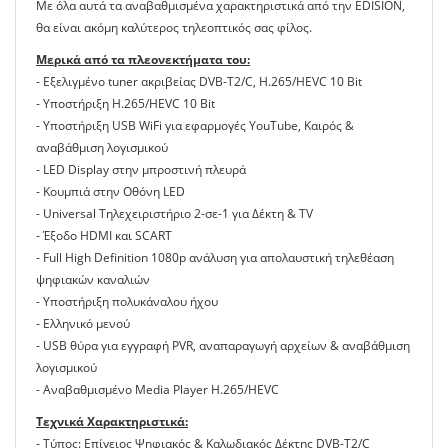
Με όλα αυτά τα αναβαθμισμένα χαρακτηριστικά από την EDISION,
θα είναι ακόμη καλύτερος τηλεοπτικός σας φίλος.
Μερικά από τα πλεονεκτήματα του:
- Εξελιγμένο tuner ακριβείας DVB-T2/C, H.265/HEVC 10 Bit
- Υποστήριξη H.265/HEVC 10 Bit
- Υποστήριξη USB WiFi για εφαρμογές YouTube, Καιρός &
αναβάθμιση λογισμικού
- LED Display στην μπροστινή πλευρά
- Κουμπιά στην Οθόνη LED
- Universal Tηλεχειριστήριο 2-σε-1 για Δέκτη & TV
- Έξοδο HDMI και SCART
- Full High Definition 1080p ανάλυση για απολαυστική τηλεθέαση
ψηφιακών καναλιών
- Υποστήριξη πολυκάναλου ήχου
- Ελληνικό μενού
- USB θύρα για εγγραφή PVR, αναπαραγωγή αρχείων & αναβάθμιση
λογισμικού
- Aναβαθμισμένο Media Player Η.265/HEVC
Τεχνικά Χαρακτηριστικά:
- Τύπος: Επίγειος Ψηφιακός & Καλωδιακός Δέκτης DVB-T2/C