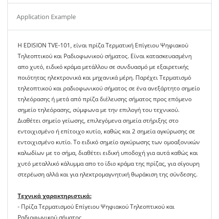
Application Example
H EDISION TVE-101, είναι πρίζα Τερματική Επίγειου Ψηφιακού
Τηλεοπτικού και Ραδιοφωνικού σήματος. Είναι κατασκευασμένη
απο χυτό, ειδικό κράμα μετάλλου σε συνδυασμό με εξαιρετικής
ποιότητας ηλεκτρονικά και μηχανικά μέρη. Παρέχει Τερματισμό
τηλεοπτικού και ραδιοφωνικού σήματος σε ένα ανεξάρτητο σημείο
τηλεόρασης ή μετά από πρίζα διέλευσης σήματος προς επόμενο
σημείο τηλεόρασης, σύμφωνα με την επιλογή του τεχνικού.
Διαθέτει σημείο γείωσης, επιλεγόμενα σημεία στήριξης στο
εντοιχισμένο ή επίτοιχο κυτίο, καθώς και 2 σημεία αγκύρωσης σε
εντοιχισμένο κυτίο. Το ειδικό σημείο αγκύρωσης των ομοαξονικών
καλωδίων με το σήμα, διαθέτει ειδική υποδοχή για αυτά καθώς και
χυτό μεταλλικό κάλυμμα απο το ίδιο κράμα της πρίζας, για σίγουρη
στερέωση αλλά και για ηλεκτρομαγνητική θωράκιση της σύνδεσης.
Τεχνικά χαρακτηριστικά:
- Πρίζα Τερματισμού Επίγειου Ψηφιακού Τηλεοπτικού και
Ραδιοφωνικού σήματος