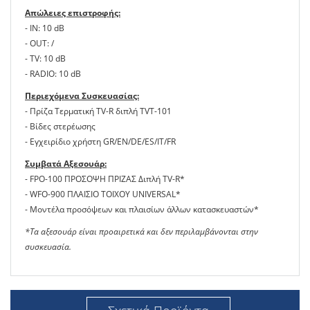
Απώλειες επιστροφής:
- IN: 10 dB
- OUT: /
- TV: 10 dB
- RADIO: 10 dB
Περιεχόμενα Συσκευασίας:
- Πρίζα Τερματική TV-R διπλή TVT-101
- Βίδες στερέωσης
- Εγχειρίδιο χρήστη GR/EN/DE/ES/IT/FR
Συμβατά Αξεσουάρ:
- FPO-100 ΠΡΟΣΟΨΗ ΠΡΙΖΑΣ Διπλή TV-R*
- WFO-900 ΠΛΑΙΣΙΟ ΤΟΙΧΟΥ UNIVERSAL*
- Μοντέλα προσόψεων και πλαισίων άλλων κατασκευαστών*
*Τα αξεσουάρ είναι προαιρετικά και δεν περιλαμβάνονται στην
συσκευασία.