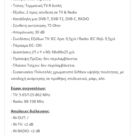
- Τύπος: Τερματική TV-R διπλή
- Έξοδοι: 2 προς σύνδεση σε TV & Radio
- Κατάλληλη για: DVB-T, DVB-Τ2, DVB-C, RADIO
- Σύνθετη αντίσταση: 75 Ohm
- Απομόνωση: 30 dB
- Συνδέσεις Εξόδων TV: IEC Αρσ. 9,5χιλ / Radio: IEC Θηλ. 9,5χιλ
- Πέρασμα DC: ΟΧΙ
- Διαστάσεις (Π x Υ x Μ): 68x68x25 χιλ.
- Πρόσοψη Πρίζας: δεν περιλαμβάνεται
- Πλαίσιο Tοίχου: δεν περιλαμβάνεται
- Συσκευασία: Πολυτελές χρωματιστό Giftbox υψηλής ποιότητας, με
υποδοχή ανάρτησης σε προθήκη, επιδεικτικό, ράφι, κλπ.
Εύρος συχνοτήτων:
- TV: 5-65/125-862 MHz
- Radio: 88-108 Mhz
Απώλειες διέλευσης:
- IN-OUT: /
- IN-TV: <2 dB
- IN-RADIO: <2 dB