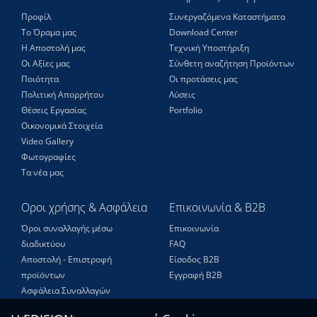
Προφίλ
Συνεργαζόμενα Καταστήματα
Το Όραμα μας
Download Center
Η Αποστολή μας
Τεχνική Υποστήριξη
Οι Αξίες μας
Σύνθετη αναζήτηση Προϊόντων
Ποιότητα
Οι προτάσεις μας
Πολιτική Απορρήτου
Λύσεις
Θέσεις Eργασίας
Portfolio
Οικονομικά Στοιχεία
Video Gallery
Φωτογραφίες
Τα νέα μας
Οροι χρήσης & Ασφάλεια
Επικοινωνία & B2B
Όροι συναλλαγής μέσω
Επικοινωνία
διαδικτύου
FAQ
Αποστολή - Επιστροφή
Είσοδος Β2Β
προϊόντων
Εγγραφή Β2Β
Ασφάλεια Συναλλαγών