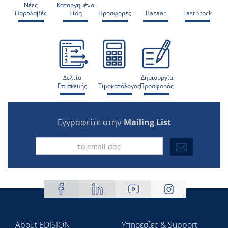
Νέες
Καταργημένα
Παραλαβές
Είδη
Προσφορές
Bazaar
Last Stock
Δελτίο
Δημιουργία
Επισκευής
Τιμοκατάλογος
Προσφοράς
Εγγραφείτε στην
Mailing List
About EDISION
Υπηρεσίες & Support