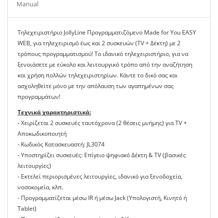
Manual
Tηλεχειριστήριο JollyLine Προγραμματιζόμενο Made for You EASY
WEB, για τηλεχειρισμό έως και 2 συσκευών (TV + Δέκτη) με 2
τρόπους προγραμματισμού! Το ιδανικό τηλεχειριστήριο, για να
ξενοιάσετε με εύκολο και λειτουργικό τρόπο από την αναζήτηση
και χρήση πολλών τηλεχειριστηρίων. Κάντε το δικό σας και
ασχοληθείτε μόνο με την απόλαυση των αγαπημένων σας
προγραμμάτων!
Τεχνικά χαρακτηριστικά:
- Χειρίζεται 2 συσκευές ταυτόχρονα (2 θέσεις μνήμης) για TV +
Αποκωδικοποιητή
- Κωδικός Κατασκευαστή: JL3074
- Υποστηρίζει συσκευές: Επίγειο ψηφιακό Δέκτη & TV (βασικές
λειτουργίες)
- Εκτελεί περιορισμένες λειτουργίες, ιδανικό για ξενοδοχεία,
νοσοκομεία, κλπ.
- Προγραμματίζεται μέσω IR ή μέσω Jack (Υπολογιστή, Κινητό ή
Tablet)