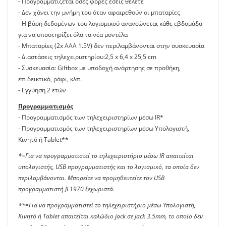
- Προγραμματίζεται όσες φορές εσείς θέλετε
- Δεν χάνει την μνήμη του όταν αφαιρεθούν οι μπαταρίες
- Η βάση δεδομένων του λογισμικού ανανεώνεται κάθε εβδομάδα
για να υποστηρίζει όλα τα νέα μοντέλα
- Μπαταρίες (2x AAA 1.5V) δεν περιλαμβάνονται στην συσκευασία
- Διαστάσεις τηλεχειριστηρίου:2,5 x 6,4 x 25,5 cm
- Συσκευασία: Giftbox με υποδοχή ανάρτησης σε προθήκη,
επιδεικτικό, ράφι, κλπ.
- Εγγύηση 2 ετών
Προγραμματισμός
- Προγραμματισμός των τηλεχειριστηρίων μέσω IR*
- Προγραμματισμός των τηλεχειριστηρίων μέσω Υπολογιστή,
Κινητό ή Tablet**
*=Για να προγραμματιστεί το τηλεχειριστήριο μέσω IR απαιτείται
υπολογιστής, USB προγραμματιστής και το λογισμικό, τα οποία δεν
περιλαμβάνονται. Μπορείτε να προμηθευτείτε τον USB
προγραμματιστή JL1970 ξεχωριστά.
**=Για να προγραμματιστεί το τηλεχειριστήριο μέσω Υπολογιστή,
Κινητό ή Tablet απαιτείται καλώδιο jack σε jack 3.5mm, το οποίο δεν