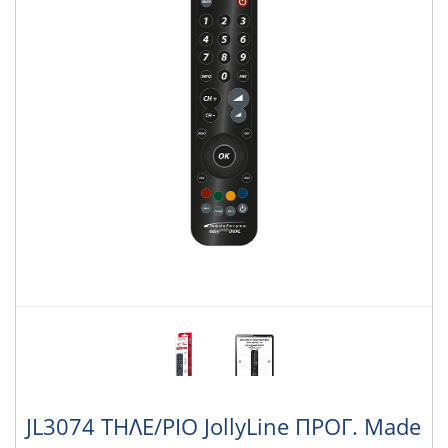
JL3074 ΤΗΛΕ/ΡΙΟ JollyLine ΠΡΟΓ. Made