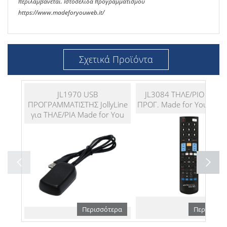
περιλαμβάνεται. Ιστοσελίδα προγραμματισμού
https://www.madeforyouweb.it/
Σχετικά Προϊόντα
JL1970 USB
JL3084 ΤΗΛΕ/ΡΙΟ JollyLi
ΠΡΟΓΡΑΜΜΑΤΙΣΤΗΣ JollyLine
ΠΡΟΓ. Made for You 4:1 
για ΤΗΛΕ/ΡΙΑ Made for You
Περισσότερα
Περισσότε