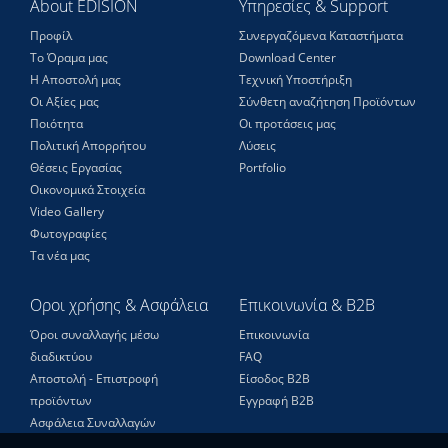
About EDISION
Υπηρεσίες & Support
Προφίλ
Συνεργαζόμενα Καταστήματα
Το Όραμα μας
Download Center
Η Αποστολή μας
Τεχνική Υποστήριξη
Οι Αξίες μας
Σύνθετη αναζήτηση Προϊόντων
Ποιότητα
Οι προτάσεις μας
Πολιτική Απορρήτου
Λύσεις
Θέσεις Eργασίας
Portfolio
Οικονομικά Στοιχεία
Video Gallery
Φωτογραφίες
Τα νέα μας
Οροι χρήσης & Ασφάλεια
Επικοινωνία & B2B
Όροι συναλλαγής μέσω
Επικοινωνία
διαδικτύου
FAQ
Αποστολή - Επιστροφή
Είσοδος Β2Β
προϊόντων
Εγγραφή Β2Β
Ασφάλεια Συναλλαγών