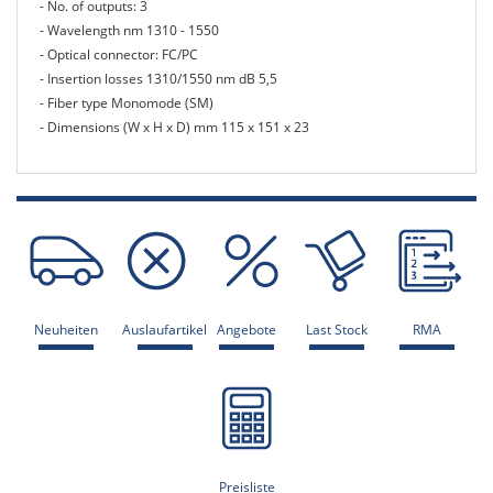
- No. of outputs: 3
- Wavelength nm 1310 - 1550
- Optical connector: FC/PC
- Insertion losses 1310/1550 nm dB 5,5
- Fiber type Monomode (SM)
- Dimensions (W x H x D) mm 115 x 151 x 23
Neuheiten
Auslaufartikel
Angebote
Last Stock
RMA
Preisliste