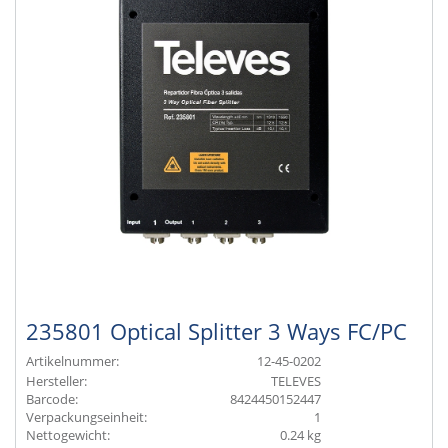
235801 Optical Splitter 3 Ways FC/PC
Artikelnummer:
12-45-0202
Hersteller:
TELEVES
Barcode:
8424450152447
Verpackungseinheit:
1
Nettogewicht:
0.24 kg