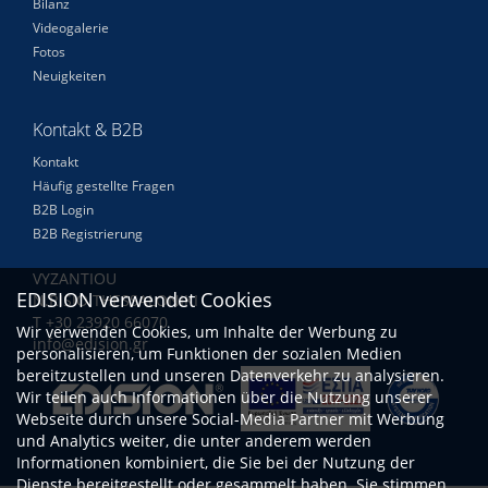
Bilanz
Videogalerie
Fotos
Neuigkeiten
Kontakt & B2B
Kontakt
Häufig gestellte Fragen
B2B Login
B2B Registrierung
VYZANTIOU
EDISION verwendet Cookies
N.RISIO THESSALONIKI
Τ +30 23920 66070
Wir verwenden Cookies, um Inhalte der Werbung zu
info@edision.gr
personalisieren, um Funktionen der sozialen Medien
bereitzustellen und unseren Datenverkehr zu analysieren.
Wir teilen auch Informationen über die Nutzung unserer
Webseite durch unsere Social-Media Partner mit Werbung
und Analytics weiter, die unter anderem werden
Informationen kombiniert, die Sie bei der Nutzung der
Dienste bereitgestellt oder gesammelt haben. Sie stimmen