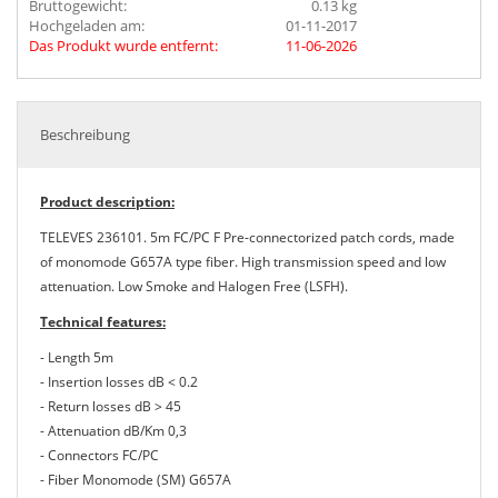
Bruttogewicht:
0.13 kg
Hochgeladen am:
01-11-2017
Das Produkt wurde entfernt:
11-06-2026
Beschreibung
Product description:
TELEVES 236101. 5m FC/PC F Pre-connectorized patch cords, made
of monomode G657A type fiber. High transmission speed and low
attenuation. Low Smoke and Halogen Free (LSFH).
Technical features:
- Length 5m
- Insertion losses dB < 0.2
- Return losses dB > 45
- Attenuation dB/Km 0,3
- Connectors FC/PC
- Fiber Monomode (SM) G657A