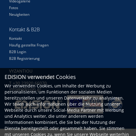
Videogalerie
Fotos
Neuigkeiten
Kontakt & B2B
Kontakt
Häufig gestellte Fragen
B2B Login
B2B Registrierung
VYZANTIOU
EDISION verwendet Cookies
N.RISIO THESSALONIKI
Τ +30 23920 66070
Wir verwenden Cookies, um Inhalte der Werbung zu
info@edision.gr
personalisieren, um Funktionen der sozialen Medien
bereitzustellen und unseren Datenverkehr zu analysieren.
Wir teilen auch Informationen über die Nutzung unserer
Webseite durch unsere Social-Media Partner mit Werbung
und Analytics weiter, die unter anderem werden
Informationen kombiniert, die Sie bei der Nutzung der
Dienste bereitgestellt oder gesammelt haben. Sie stimmen
mit unseren Cookies zu, wenn Sie unsere Webseite weiterhin