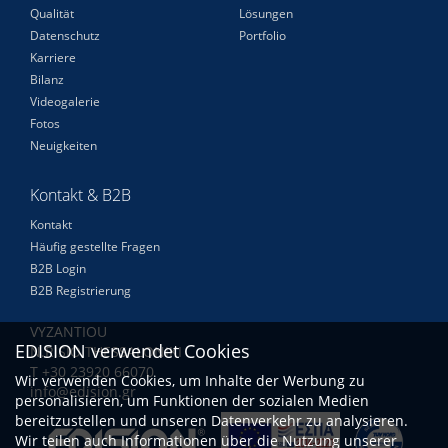
Qualität
Lösungen
Datenschutz
Portfolio
Karriere
Bilanz
Videogalerie
Fotos
Neuigkeiten
Kontakt & B2B
Kontakt
Häufig gestellte Fragen
B2B Login
B2B Registrierung
VYZANTIOU
EDISION verwendet Cookies
N.RISIO THESSALONIKI
Τ +30 23920 66070
Wir verwenden Cookies, um Inhalte der Werbung zu
info@edision.gr
personalisieren, um Funktionen der sozialen Medien
bereitzustellen und unseren Datenverkehr zu analysieren.
Wir teilen auch Informationen über die Nutzung unserer