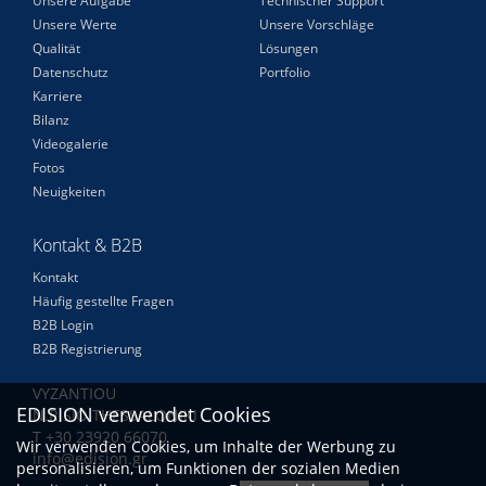
Unsere Aufgabe
Technischer Support
Unsere Werte
Unsere Vorschläge
Qualität
Lösungen
Datenschutz
Portfolio
Karriere
Bilanz
Videogalerie
Fotos
Neuigkeiten
Kontakt & B2B
Kontakt
Häufig gestellte Fragen
B2B Login
B2B Registrierung
VYZANTIOU
EDISION verwendet Cookies
N.RISIO THESSALONIKI
Τ +30 23920 66070
Wir verwenden Cookies, um Inhalte der Werbung zu
info@edision.gr
personalisieren, um Funktionen der sozialen Medien