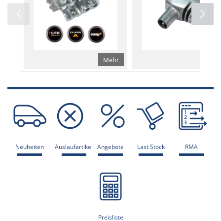
Mehr
Me
Neuheiten
Auslaufartikel
Angebote
Last Stock
RMA
Preisliste