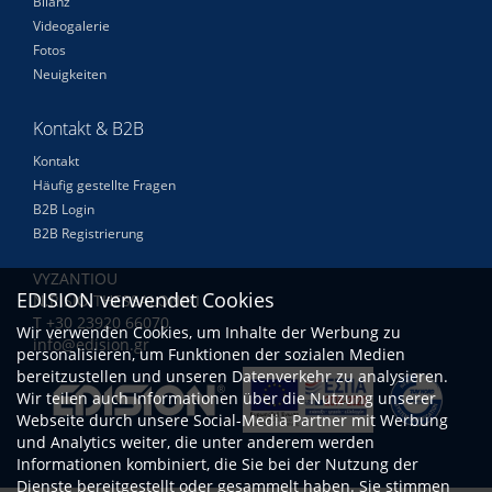
Bilanz
Videogalerie
Fotos
Neuigkeiten
Kontakt & B2B
Kontakt
Häufig gestellte Fragen
B2B Login
B2B Registrierung
VYZANTIOU
EDISION verwendet Cookies
N.RISIO THESSALONIKI
Τ +30 23920 66070
Wir verwenden Cookies, um Inhalte der Werbung zu
info@edision.gr
personalisieren, um Funktionen der sozialen Medien
bereitzustellen und unseren Datenverkehr zu analysieren.
Wir teilen auch Informationen über die Nutzung unserer
Webseite durch unsere Social-Media Partner mit Werbung
und Analytics weiter, die unter anderem werden
Informationen kombiniert, die Sie bei der Nutzung der
Dienste bereitgestellt oder gesammelt haben. Sie stimmen