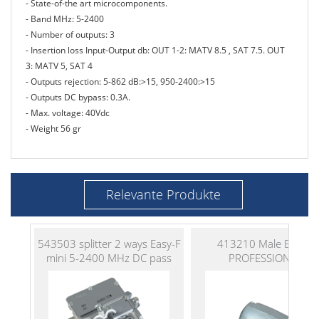
- State-of-the art microcomponents.
- Band MHz: 5-2400
- Number of outputs: 3
- Insertion loss Input-Output db: OUT 1-2: MATV 8.5 , SAT 7.5. OUT
3: MATV 5, SAT 4
- Outputs rejection: 5-862 dB:>15, 950-2400:>15
- Outputs DC bypass: 0.3A.
- Max. voltage: 40Vdc
- Weight 56 gr
Relevante Produkte
543503 splitter 2 ways Easy-F
413210 Male Easy-F
mini 5-2400 MHz DC pass
PROFESSIONAL