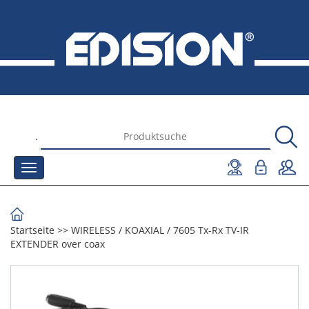
.
Startseite
>>
WIRELESS
/
KOAXIAL
/
7605 Tx-Rx TV-IR
EXTENDER over coax