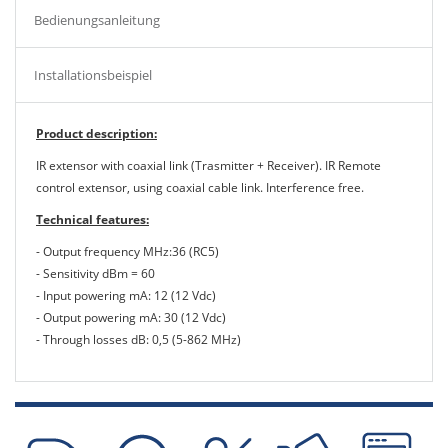
Bedienungsanleitung
Installationsbeispiel
Product description:
IR extensor with coaxial link (Trasmitter + Receiver). IR Remote
control extensor, using coaxial cable link. Interference free.
Technical features:
- Output frequency MHz:36 (RC5)
- Sensitivity dBm = 60
- Input powering mA: 12 (12 Vdc)
- Output powering mA: 30 (12 Vdc)
- Through losses dB: 0,5 (5-862 MHz)