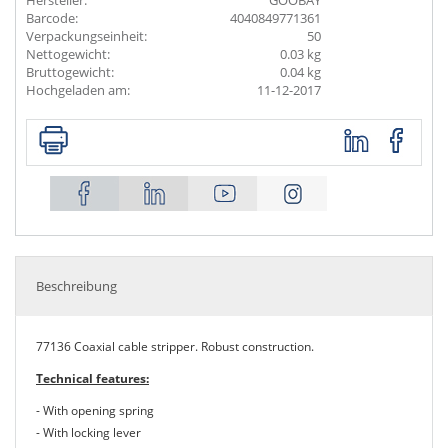
Hersteller:
GOOBAY
Barcode:
4040849771361
Verpackungseinheit:
50
Nettogewicht:
0.03 kg
Bruttogewicht:
0.04 kg
Hochgeladen am:
11-12-2017
Beschreibung
77136 Coaxial cable stripper. Robust construction.
Technical features:
- With opening spring
- With locking lever