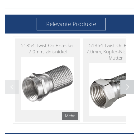
Relevante Produkte
51854 Twist-On F stecker
51864 Twist-On F steck
7.0mm, zink-nickel
7.0mm, Kupfer-Nickel, br
Mutter
Mehr
Me