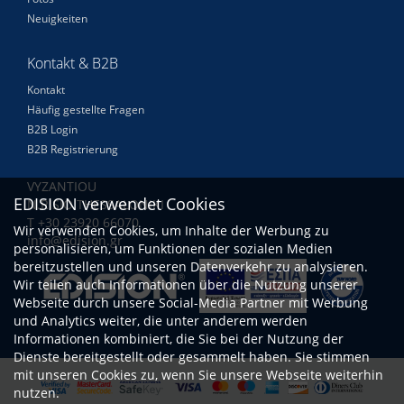
Neuigkeiten
Kontakt & B2B
Kontakt
Häufig gestellte Fragen
B2B Login
B2B Registrierung
VYZANTIOU
EDISION verwendet Cookies
N.RISIO THESSALONIKI
Τ +30 23920 66070
Wir verwenden Cookies, um Inhalte der Werbung zu
info@edision.gr
personalisieren, um Funktionen der sozialen Medien
bereitzustellen und unseren Datenverkehr zu analysieren.
Wir teilen auch Informationen über die Nutzung unserer
Webseite durch unsere Social-Media Partner mit Werbung
und Analytics weiter, die unter anderem werden
Informationen kombiniert, die Sie bei der Nutzung der
Dienste bereitgestellt oder gesammelt haben. Sie stimmen
mit unseren Cookies zu, wenn Sie unsere Webseite weiterhin
nutzen.