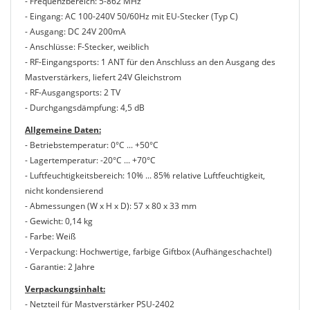
- Frequenzbereich: 5-862 MHz
- Eingang: AC 100-240V 50/60Hz mit EU-Stecker (Typ C)
- Ausgang: DC 24V 200mA
- Anschlüsse: F-Stecker, weiblich
- RF-Eingangsports: 1 ANT für den Anschluss an den Ausgang des
Mastverstärkers, liefert 24V Gleichstrom
- RF-Ausgangsports: 2 TV
- Durchgangsdämpfung: 4,5 dB
Allgemeine Daten:
- Betriebstemperatur: 0°C ... +50°C
- Lagertemperatur: -20°C ... +70°C
- Luftfeuchtigkeitsbereich: 10% ... 85% relative Luftfeuchtigkeit,
nicht kondensierend
- Abmessungen (W x H x D): 57 x 80 x 33 mm
- Gewicht: 0,14 kg
- Farbe: Weiß
- Verpackung: Hochwertige, farbige Giftbox (Aufhängeschachtel)
- Garantie: 2 Jahre
Verpackungsinhalt:
- Netzteil für Mastverstärker PSU-2402