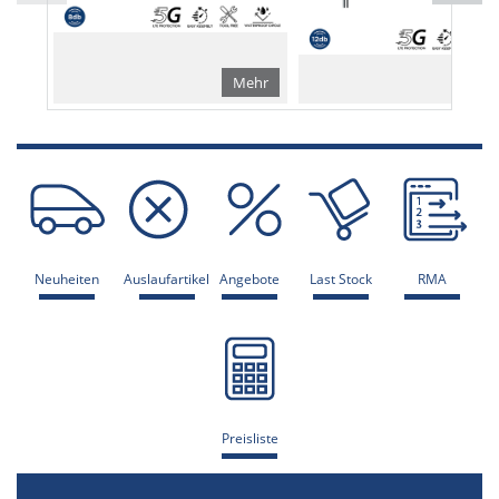
Mehr
Me
Neuheiten
Auslaufartikel
Angebote
Last Stock
RMA
Preisliste