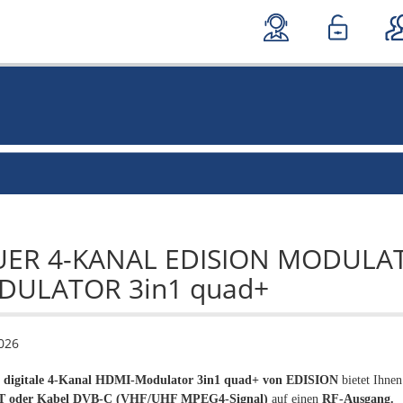
ER 4-KANAL EDISION MODULA
ULATOR 3in1 quad+
026
 digitale 4-Kanal HDMI-Modulator 3in1 quad+ von EDISION
bietet Ihne
T oder Kabel DVB-C (VHF/UHF MPEG4-Signal)
auf einen
RF-Ausgang.