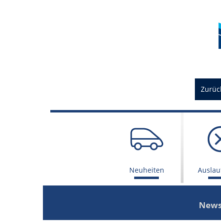
Zurüc
Neuheiten
Auslauf
News