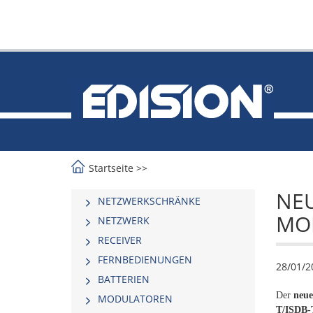
Startseite
>>
NEU
NETZWERKSCHRÄNKE
MOD
NETZWERK
RECEIVER
FERNBEDIENUNGEN
28/01/2
BATTERIEN
Der
neue
MODULATOREN
T/ISDB-