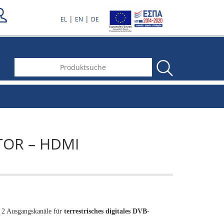
|
|
EL
EN
DE
.
TOR – HDMI
n 2 Ausgangskanäle für
terrestrisches digitales DVB-