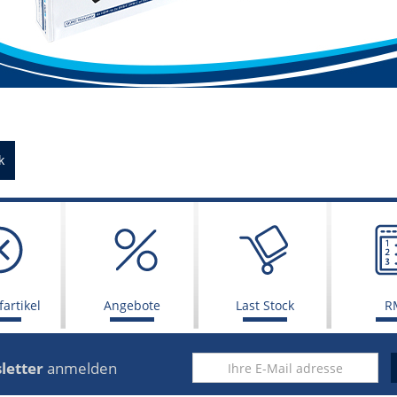
k
artikel
Angebote
Last Stock
R
letter
anmelden