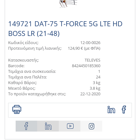
149721 DAT-75 T-FORCE 5G LTE HD
BOSS LR (21-48)
Κωδικός είδους:
12-00-0026
Προτεινόμενη τιμή λιανικής:
124,90 € (με ΦΠΑ)
Κατασκευαστής:
TELEVES
Barcode:
8424450185360
Τεμάχια ανα συσκευασία:
1
Τεμάχια ανα Παλέτα:
24
Καθαρό Βάρος:
3 kg
Μεικτό Βάρος:
3.8 kg
Το προϊόν καταχωρήθηκε στις:
22-12-2020