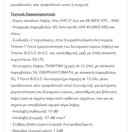
ομοαξονικού, απο τροφοδοτικό ιστού ή ενισχυτή.
Τεχνικά Χαρακτηριστικά:
- Εύρος καναλιών λήψης: Απο UHF 21 έως και 48 (MHZ 470 ... 694)
- Απόρριψη παρεμβολών 5G: Απο κανάλι UHF 49 (MHZ 695) και
πάνω.
- Συνδυάζει 2 τεχνολογίες, στην Ενεργή/Αυτόματη λειτουργία:
Televes T-Force (μεγιστοποίηση του δυναμικού εύρους λήψης) και
Televes Β.O.S.S. (A.G.C. και ισοστάθμιση), μαζί με 2πλή αποκοπή
συχνοτήτων 5G LTE.
- Λειτουργίες Λήψης: ΠΑΘΗΤΙΚΗ (χωρίς dc 12-24v), με αποκοπή
παρεμβολών 5G. ΕΝΕΡΓΗ/AYTOMATH, με αποκοπή παρεμβολών
5G, T-Force Β.Ο.S.S. λειτουργία (με παροχή dc 12-24v, μέσω
ομοαξονικού, απο τροφοδοτικό ιστού ή ενισχυτή), για αυτόματη
μεγιστοποίηση του δυναμικού εύρους, ισοστάθμιση και βέλτιστη
λήψη τόσο σε σημεία πάρα πολύ ασθενών σημάτων, όσο και σε
σημεία με υπερβολικά ισχυρό σήμα λήψης.
- Απολαβη (παθητική): 19 dBi
- Απολαβή (ενεργή) : 47 dBi max*
- Στάθμη εξόδου (μόνο ενεργή): Αυτορυθμιζόμενη
- Θόρυβος (ενεργή μόνο): 1,2dB