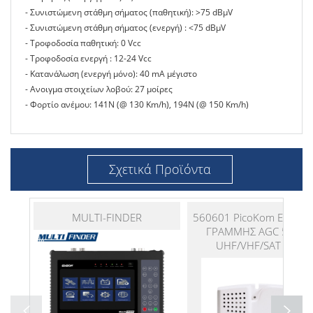
- Συνιστώμενη στάθμη σήματος (παθητική): >75 dBμV
- Συνιστώμενη στάθμη σήματος (ενεργή) : <75 dBμV
- Τροφοδοσία παθητική: 0 Vcc
- Τροφοδοσία ενεργή : 12-24 Vcc
- Κατανάλωση (ενεργή μόνο): 40 mA μέγιστο
- Ανοιγμα στοιχείων λοβού: 27 μοίρες
- Φορτίο ανέμου: 141N (@ 130 Km/h), 194N (@ 150 Km/h)
Σχετικά Προϊόντα
MULTI-FINDER
560601 PicoKom ΕΝΙΣΧΥ
ΓΡΑΜΜΗΣ AGC 5G LT
UHF/VHF/SAT 2out