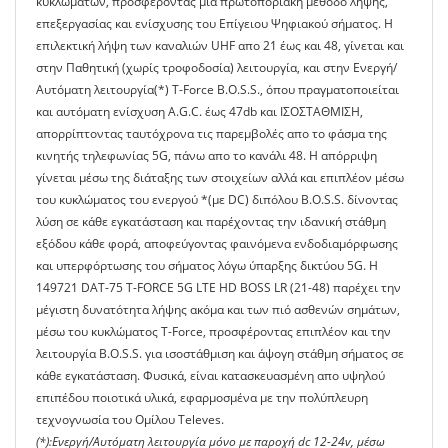
κυκλωμάτων, προσφέροντας μιά πρωτοποριακή μέθοδο λήψης,
επεξεργασίας και ενίσχυσης του Επίγειου Ψηφιακού σήματος. Η
επιλεκτική λήψη των καναλιών UHF απο 21 έως και 48, γίνεται και
στην Παθητική (χωρίς τροφοδοσία) λειτουργία, και στην Ενεργή/
Αυτόματη λειτουργία(*) T-Force B.O.S.S., όπου πραγματοποιείται
και αυτόματη ενίσχυση A.G.C. έως 47db και ΙΣΟΣΤΑΘΜΙΣΗ,
απορρίπτοντας ταυτόχρονα τις παρεμβολές απο το φάσμα της
κινητής τηλεφωνίας 5G, πάνω απο το κανάλι 48. Η απόρριψη
γίνεται μέσω της διάταξης των στοιχείων αλλά και επιπλέον μέσω
του κυκλώματος του ενεργού *(με DC) διπόλου Β.Ο.S.S. δίνοντας
λύση σε κάθε εγκατάσταση και παρέχοντας την ιδανική στάθμη
εξόδου κάθε φορά, αποφεύγοντας φαινόμενα ενδοδιαμόρφωσης
και υπερφόρτωσης του σήματος λόγω ύπαρξης δικτύου 5G. Η
149721 DAT-75 T-FORCE 5G LTE HD BOSS LR (21-48) παρέχει την
μέγιστη δυνατότητα λήψης ακόμα και των πιό ασθενών σημάτων,
μέσω του κυκλώματος T-Force, προσφέροντας επιπλέον και την
λειτουργία B.O.S.S. για ισοστάθμιση και άψογη στάθμη σήματος σε
κάθε εγκατάσταση. Φυσικά, είναι κατασκευασμένη απο υψηλού
επιπέδου ποιοτικά υλικά, εφαρμοσμένα με την πολύπλευρη
τεχνογνωσία του Ομίλου Televes.
(*):Ενεργή/Αυτόματη λειτουργία μόνο με παροχή dc 12-24v, μέσω