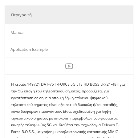
Περιγραφή
Manual
Application Example
Η κεραία 149721 DAT-75 T-FORCE 5G LTE HD BOSS LR (21-48), για
την 5G εποχή του τηλεοπτικού σήματος, προορίζεται για
εγκατάσταση σε σημεία όπου η λήψη επίγειου ψηφιακού
τηλεοπτικού σήματος είναι εξαιρετικά δύσκολη ή/και ασταθής,
λόγω διαφόρων παραγόντων. Είναι σχεδιασμένη για λήψη
τηλεοπτικού σήματος με αποκοπή παρεμβολών του φάσματος
κινητής τηλεφωνίας 5G και διαθέτει την τεχνολογία Televes T-
Force B.O.S.S., με χρήση μικροηλεκτρονικής κατασκευής MMIC