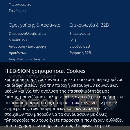
Φωτογραφίες
Τα νέα μας
Οροι χρήσης & Ασφάλεια
Επικοινωνία & B2B
Όροι συναλλαγής μέσω
Επικοινωνία
διαδικτύου
FAQ
Αποστολή - Επιστροφή
Είσοδος Β2Β
προϊόντων
Εγγραφή Β2Β
Ασφάλεια Συναλλαγών
Η EDISION χρησιμοποιεί Cookies
ΒΥΖΑΝΤΙΟΥ
Ν.ΡΥΣΙΟ ΘΕΣΣΑΛΟΝΙΚΗΣ
Χρησιμοποιούμε cookies για την εξατομίκευση περιεχομένου
Τ +30 23920 66070
και διαφημίσεων, για την παροχή λειτουργιών κοινωνικών
info@edision.gr
μέσων και για την ανάλυση της επισκεψιμότητάς μας.
Επίσης, μοιραζόμαστε πληροφορίες σχετικά με τη χρήση του
ιστότοπού μας από τους εταίρους των κοινωνικών μέσων
ενημέρωσης, των διαφημίσεων και των αναλυτικών
στοιχείων που μπορούν να τα συνδυάσουν με άλλες
πληροφορίες που τους έχετε παράσχει ή που έχουν συλλέξει
από τη χρήση των υπηρεσιών τους. Συμφωνείτε με τα