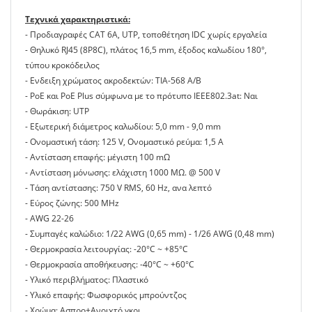
Τεχνικά χαρακτηριστικά:
- Προδιαγραφές CAT 6A, UTP, τοποθέτηση IDC χωρίς εργαλεία
- Θηλυκό RJ45 (8P8C), πλάτος 16,5 mm, έξοδος καλωδίου 180°,
τύπου κροκόδειλος
- Ενδειξη χρώματος ακροδεκτών: TIA-568 A/B
- PoE και PoE Plus σύμφωνα με το πρότυπο IEEE802.3at: Ναι
- Θωράκιση: UTP
- Εξωτερική διάμετρος καλωδίου: 5,0 mm - 9,0 mm
- Ονομαστική τάση: 125 V, Ονομαστικό ρεύμα: 1,5 A
- Αντίσταση επαφής: μέγιστη 100 mΩ
- Αντίσταση μόνωσης: ελάχιστη 1000 MΩ. @ 500 V
- Τάση αντίστασης: 750 V RMS, 60 Hz, ανα λεπτό
- Εύρος ζώνης: 500 MHz
- AWG 22-26
- Συμπαγές καλώδιο: 1/22 AWG (0,65 mm) - 1/26 AWG (0,48 mm)
- Θερμοκρασία λειτουργίας: -20°C ~ +85°C
- Θερμοκρασία αποθήκευσης: -40°C ~ +60°C
- Υλικό περιβλήματος: Πλαστικό
- Υλικό επαφής: Φωσφορικός μπρούντζος
- Χρώμα: Ασπρο+Ανοιχτό γκρι