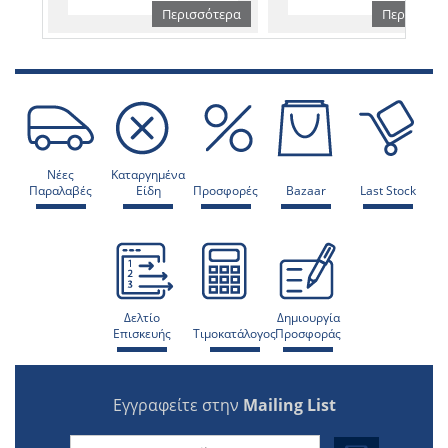
Περισσότερα
Περισσότε
Νέες
Καταργημένα
Παραλαβές
Είδη
Προσφορές
Bazaar
Last Stock
Δελτίο
Δημιουργία
Επισκευής
Τιμοκατάλογος
Προσφοράς
Εγγραφείτε στην
Mailing List