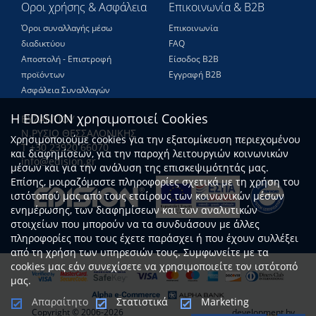
Οροι χρήσης & Ασφάλεια
Επικοινωνία & B2B
Όροι συναλλαγής μέσω
Επικοινωνία
διαδικτύου
FAQ
Αποστολή - Επιστροφή
Είσοδος Β2Β
προϊόντων
Εγγραφή Β2Β
Ασφάλεια Συναλλαγών
Η EDISION χρησιμοποιεί Cookies
ΒΥΖΑΝΤΙΟΥ
Ν.ΡΥΣΙΟ ΘΕΣΣΑΛΟΝΙΚΗΣ
Χρησιμοποιούμε cookies για την εξατομίκευση περιεχομένου
Τ +30 23920 66070
και διαφημίσεων, για την παροχή λειτουργιών κοινωνικών
info@edision.gr
μέσων και για την ανάλυση της επισκεψιμότητάς μας.
Επίσης, μοιραζόμαστε πληροφορίες σχετικά με τη χρήση του
ιστότοπού μας από τους εταίρους των κοινωνικών μέσων
ενημέρωσης, των διαφημίσεων και των αναλυτικών
στοιχείων που μπορούν να τα συνδυάσουν με άλλες
πληροφορίες που τους έχετε παράσχει ή που έχουν συλλέξει
από τη χρήση των υπηρεσιών τους. Συμφωνείτε με τα
cookies μας εάν συνεχίσετε να χρησιμοποιείτε τον ιστότοπό
μας.
Απαραίτητο
Στατιστικά
Marketing
Copyright © 2006-2026
development by