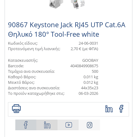
90867 Keystone Jack RJ45 UTP Cat.6A
Θηλυκό 180° Tool-Free white
Κωδικός είδους:
24-06-0031
Προτεινόμενη τιμή λιανικής:
2,70 € (με ΦΠΑ)
Κατασκευαστής:
GOOBAY
Barcode:
4040849908675
Τεμάχια ανα συσκευασία:
500
Καθαρό Βάρος:
0.011 kg
Μεικτό Βάρος:
0.012 kg
Διαστάσεις ανα συσκευασία:
44x35x23
Το προϊόν καταχωρήθηκε στις:
06-03-2026