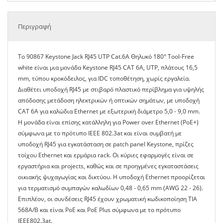
Περιγραφή
To 90867 Keystone Jack RJ45 UTP Cat.6A Θηλυκό 180° Tool-Free
white είναι μια μονάδα Keystone RJ45 CAT 6A, UTP, πλάτους 16,5
mm, τύπου κροκόδειλος, για IDC τοποθέτηση, χωρίς εργαλεία.
Διαθέτει υποδοχή RJ45 με στιβαρό πλαστικό περίβλημα για υψηλής
απόδοσης μετάδοση ηλεκτρικών ή οπτικών σημάτων, με υποδοχή
CAT 6A για καλώδια Ethernet με εξωτερική διάμετρο 5,0 - 9,0 mm.
Η μονάδα είναι επίσης κατάλληλη για Power over Ethernet (PoE+)
σύμφωνα με το πρότυπο IEEE 802.3at και είναι συμβατή με
υποδοχή RJ45 για εγκατάσταση σε patch panel Keystone, πρίζες
τοίχου Ethernet και ερμάρια rack. Οι κύριες εφαρμογές είναι σε
εργαστήρια και projects, καθώς και σε προηγμένες εγκαταστάσεις
οικιακής ψυχαγωγίας και δικτύου. Η υποδοχή Ethernet προορίζεται
για τερματισμό συμπαγών καλωδίων 0,48 - 0,65 mm (AWG 22 - 26).
Επιπλέον, οι συνδέσεις RJ45 έχουν χρωματική κωδικοποίηση TIA
568A/B και είναι PoE και PoE Plus σύμφωνα με το πρότυπο
IEEE802.3at.