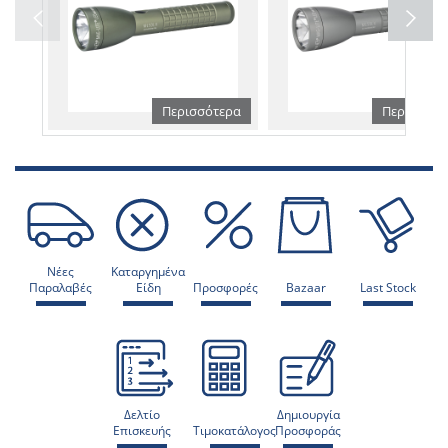
Περισσότερα
Περισσότε
Νέες
Καταργημένα
Παραλαβές
Είδη
Προσφορές
Bazaar
Last Stock
Δελτίο
Δημιουργία
Επισκευής
Τιμοκατάλογος
Προσφοράς