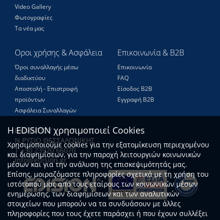
Video Gallery
Φωτογραφίες
Τα νέα μας
Οροι χρήσης & Ασφάλεια
Επικοινωνία & B2B
Όροι συναλλαγής μέσω
Επικοινωνία
διαδικτύου
FAQ
Αποστολή - Επιστροφή
Είσοδος Β2Β
προϊόντων
Εγγραφή Β2Β
Ασφάλεια Συναλλαγών
Η EDISION χρησιμοποιεί Cookies
ΒΥΖΑΝΤΙΟΥ
Ν.ΡΥΣΙΟ ΘΕΣΣΑΛΟΝΙΚΗΣ
Χρησιμοποιούμε cookies για την εξατομίκευση περιεχομένου
Τ +30 23920 66070
και διαφημίσεων, για την παροχή λειτουργιών κοινωνικών
info@edision.gr
μέσων και για την ανάλυση της επισκεψιμότητάς μας.
Επίσης, μοιραζόμαστε πληροφορίες σχετικά με τη χρήση του
ιστότοπού μας από τους εταίρους των κοινωνικών μέσων
ενημέρωσης, των διαφημίσεων και των αναλυτικών
στοιχείων που μπορούν να τα συνδυάσουν με άλλες
πληροφορίες που τους έχετε παράσχει ή που έχουν συλλέξει