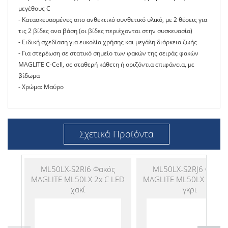
μεγέθους C
- Κατασκευασμένες απο ανθεκτικό συνθετικό υλικό, με 2 θέσεις για
τις 2 βίδες ανα βάση (οι βίδες περιέχονται στην συσκευασία)
- Ειδική σχεδίαση για ευκολία χρήσης και μεγάλη διάρκεια ζωής
- Για στερέωση σε στατικό σημείο των φακών της σειράς φακών
MAGLITE C-Cell, σε σταθερή κάθετη ή οριζόντια επιφάνεια, με
βίδωμα
- Χρώμα: Μαύρο
Σχετικά Προϊόντα
ML50LX-S2RI6 Φακός
ML50LX-S2RJ6 Φακός
MAGLITE ML50LX 2x C LED
MAGLITE ML50LX 2x C 
χακί
γκρι