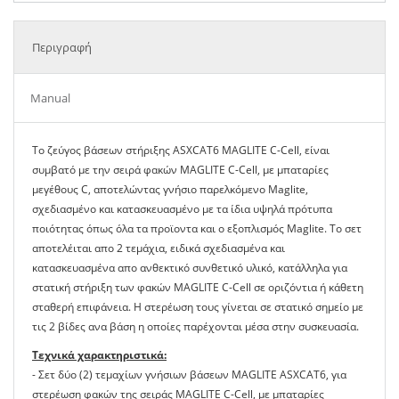
Περιγραφή
Manual
Το ζεύγος βάσεων στήριξης ASXCAT6 MAGLITE C-Cell, είναι
συμβατό με την σειρά φακών MAGLITE C-Cell, με μπαταρίες
μεγέθους C, αποτελώντας γνήσιο παρελκόμενο Maglite,
σχεδιασμένο και κατασκευασμένο με τα ίδια υψηλά πρότυπα
ποιότητας όπως όλα τα προϊοντα και ο εξοπλισμός Maglite. Το σετ
αποτελέιται απο 2 τεμάχια, ειδικά σχεδιασμένα και
κατασκευασμένα απο ανθεκτικό συνθετικό υλικό, κατάλληλα για
στατική στήριξη των φακών MAGLITE C-Cell σε οριζόντια ή κάθετη
σταθερή επιφάνεια. Η στερέωση τους γίνεται σε στατικό σημείο με
τις 2 βίδες ανα βάση η οποίες παρέχονται μέσα στην συσκευασία.
Τεχνικά χαρακτηριστικά:
- Σετ δύο (2) τεμαχίων γνήσιων βάσεων MAGLITE ASXCAT6, για
στερέωση φακών της σειράς MAGLITE C-Cell, με μπαταρίες