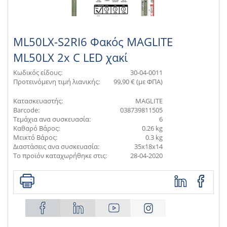
ML50LX-S2RI6 Φακός MAGLITE
ML50LX 2x C LED χακί
Κωδικός είδους:
30-04-0011
Προτεινόμενη τιμή λιανικής:
99,90 € (με ΦΠΑ)
Κατασκευαστής:
MAGLITE
Barcode:
038739811505
Τεμάχια ανα συσκευασία:
6
Καθαρό Βάρος:
0.26 kg
Μεικτό Βάρος:
0.3 kg
Διαστάσεις ανα συσκευασία:
35x18x14
Το προϊόν καταχωρήθηκε στις:
28-04-2020