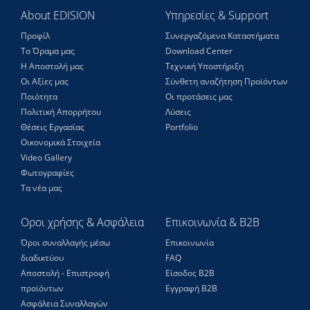
About EDISION
Υπηρεσίες & Support
Προφίλ
Συνεργαζόμενα Καταστήματα
Το Όραμα μας
Download Center
Η Αποστολή μας
Τεχνική Υποστήριξη
Οι Αξίες μας
Σύνθετη αναζήτηση Προϊόντων
Ποιότητα
Οι προτάσεις μας
Πολιτική Απορρήτου
Λύσεις
Θέσεις Eργασίας
Portfolio
Οικονομικά Στοιχεία
Video Gallery
Φωτογραφίες
Τα νέα μας
Οροι χρήσης & Ασφάλεια
Επικοινωνία & B2B
Όροι συναλλαγής μέσω
Επικοινωνία
διαδικτύου
FAQ
Αποστολή - Επιστροφή
Είσοδος Β2Β
προϊόντων
Εγγραφή Β2Β
Ασφάλεια Συναλλαγών