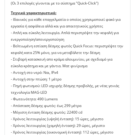
(Οι 3 επιλογές γίνονται με το σύστημα "Quick-Click")
Τεχνικά χαρακτηριστικά:
- Ιδανικός για κάθε επαγγελματία ο οποίος χρησιμοποιεί φακό για
εργασία ή ασφάλεια αλλά και για απαιτητικούς χρήστες
- Απλή και εύκολη λειτουργία. Απλά περιστρέψτε την κεφαλή για
ενεργοποίηση/απενεργοποίηση
- Βελτιωμένη εστίαση δέσμης φωτός Quick Focus: περιστρέψτε την
κεφαλή κατα 25% μόνο, για να μεταβάλετε την δέσμη
- Στιβαρή κατασκευή απο κράμα αλουμινίου, με σχεδιαμό για
εύκολα κράτημα και με γάντια. Ματ φινίρισμα
- Αντοχή στο νερό: Ναι, IPx4
- Αντοχή στην πτώση: 1 μέτρο
- Πηγή φωτισμού: LED ισχυρής δέσμης προβολής, με νέας γενιάς
τεχνολογία MAG-LED
- Φωτεινότητα: 490 Lumens
- Απόσταση δέσμης φωτός: έως 299 μέτρα
- Μέγιστη ένταση δέσμης φωτός: 22400 cd
- Χρόνος λειτουργίας (υψηλή ένταση): 15 ώρες, μέγιστο
- Χρόνος λειτουργίας (χαμηλή ένταση): 29 ώρες, μέγιστο
- Χρόνος λειτουργίας (οικονομική ένταση): 112 ώρες, μέγιστο