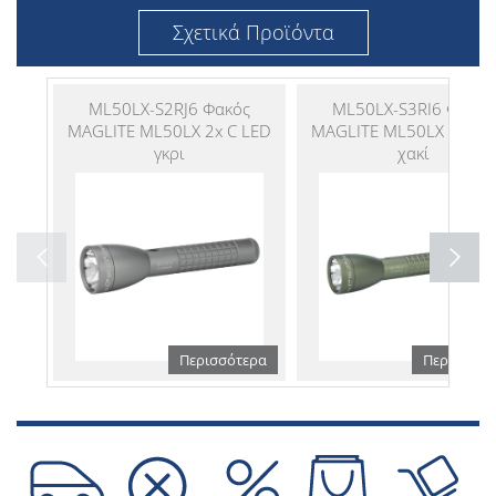
Σχετικά Προϊόντα
ML50LX-S2RJ6 Φακός
ML50LX-S3RI6 Φακός
MAGLITE ML50LX 2x C LED
MAGLITE ML50LX 3x C 
γκρι
χακί
Περισσότερα
Περισσότε