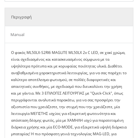
Περιγραφή
Manual
O φακός ML50LX-S2RI6 MAGLITE ML50LX 2x C LED, σε χακί χρώμα,
είναι σχεδιασμένος και κατασκευασμένος σύμφωνα με τα
υψηλότερα πρότυπα και με κορυφαίας ποιότητας υλικά. Διαθέτει
αναβαθμισμένα χαρακτηριστικά λειτουργίας, για να σας παρέχει το
καλύτερο αποτέλεσμα φωτισμού, σε πολλές διαφορετικές και
απαιτητικές συνθήκες, με σχεδιασμό που διευκολύνει την χρήση
και με γάντια. Με 3 ΕΠΙΛΟΓΕΣ ΛΕΙΤΟΥΡΓΙΑΣ με "Quick-Click", όπως
περιγράφονται αναλυτικά παρακάτω, για να σας προσφέρει την
αξιοπιστία που χρειάζεστε, την στιγμή που την χρειάζεστε, μία
λειτουργία ΜΕΓΙΣΤΗΣ ισχύος για εξαιρετική φωτεινότητα και
απόσταση δέσμης φωτός, μία με ΧΑΜΗΛΗ ισχύ για παρατεταμένη
διάρκεια χρήσης και μία ECO-MODE, για εξαιρετικά υψηλή διάρκεια
μπαταρίας! Η πιο πρόσφατη γενιά τεχνολογίας MAG-LED, για