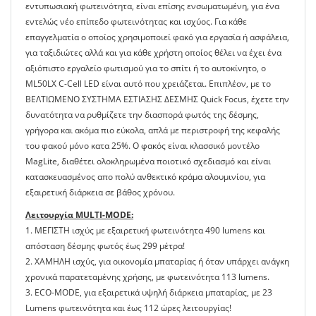
εντυπωσιακή φωτεινότητα, είναι επίσης ενσωματωμένη, για ένα
εντελώς νέο επίπεδο φωτεινότητας και ισχύος. Για κάθε
επαγγελματία ο οποίος χρησιμοποιεί φακό για εργασία ή ασφάλεια,
για ταξιδιώτες αλλά και για κάθε χρήστη οποίος θέλει να έχει ένα
αξιόπιστο εργαλείο φωτισμού για το σπίτι ή το αυτοκίνητο, ο
ML50LX C-Cell LED είναι αυτό που χρειάζεται. Επιπλέον, με το
ΒΕΛΤΙΩΜΕΝΟ ΣΥΣΤΗΜΑ ΕΣΤΙΑΣΗΣ ΔΕΣΜΗΣ Quick Focus, έχετε την
δυνατότητα να ρυθμίζετε την διασπορά φωτός της δέσμης,
γρήγορα και ακόμα πιο εύκολα, απλά με περιστροφή της κεφαλής
του φακού μόνο κατα 25%. Ο φακός είναι κλασσικό μοντέλο
MagLite, διαθέτει ολοκληρωμένα ποιοτικό σχεδιασμό και είναι
κατασκευασμένος απο πολύ ανθεκτικό κράμα αλουμινίου, για
εξαιρετική διάρκεια σε βάθος χρόνου.
Λειτουργία MULTI-MODE:
1. ΜΕΓΙΣΤΗ ισχύς με εξαιρετική φωτεινότητα 490 lumens και
απόσταση δέσμης φωτός έως 299 μέτρα!
2. ΧΑΜΗΛΗ ισχύς, για οικονομία μπαταρίας ή όταν υπάρχει ανάγκη
χρονικά παρατεταμένης χρήσης, με φωτεινότητα 113 lumens.
3. ECO-MODE, για εξαιρετικά υψηλή διάρκεια μπαταρίας, με 23
Lumens φωτεινότητα και έως 112 ώρες λειτουργίας!