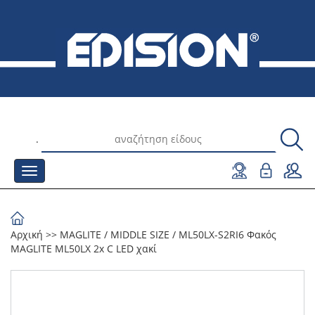
.
Αρχική
>>
MAGLITE
/
MIDDLE SIΖΕ
/
ML50LX-S2RI6 Φακός
MAGLITE ML50LX 2x C LED χακί