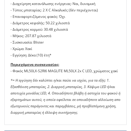
- Διαχείρηση κατανάλωσης ενέργειας: Ναι, δυναμική
- Τύπος μπαταρίας: 2 Χ C Αλκαλικές (δέν περιέχονται)
- Επαναφορτιζόμενος φακός: Όχι
- Διάμετρος κεφαλής: 50.22 χιλιοστά
- Διάμετρος κορμού: 30.48 χιλιοστά
- Μήκος: 207.87 χιλιοστά
- Συσκευασία: Blister
- Χρώμα: Χακί
- Εγγύηση: Δέκα (10) έτη*
Περιεχόμενα συσκευασίας:
- Φακός ML50LX-S2RI6 MAGLITE ML50LX 2x C LED, χρώματος χακί
*= Η εγγύηση δέν καλύπτει η/και παύει να ισχύει, για τα εξής: 1.
Εξασθένιση μπαταρίας, 2. Διαρροή μπαταρίας, 3. Κάψιμο LED ή/και
αποτυχία μονάδας LED, 4. Οποιαδήποτε βλάβη ή αστοχία του φακού ή
εξαρτημάτων αυτού, η οποία οφείλεται σε οποιαδήποτε αλλοίωση απο
εξωτερικούς παράγοντες και παρεμβάσεις, μή προβλεπόμενη χρήση,
διαρροή μπαταρίας ή έλλειψη συντήρησης.