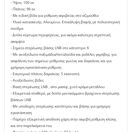
- Ύψoς: 100 εκ
- Πλάτος: 96 εκ
- Με ειδική βίδα για ρύθμιση ακριβείας στο αζιμούθιο
- Υλικό κατασκευής: Αλουμίνιο. Επικάλυψη βαφής με πολυεστερική
πούδρα
- Διπλό κύρτωμα περιφέρειας, για ακόμα καλύτερη στρεπτική
ακαμψία
- Σημεία στερέωσης βάσης LNB στο κάτοπτρο: 6
- Με ανοξείδωτα παξιμάδια/πεταλούδα και ροδέλες γκρόβερ, για
ασφάλιση των σημείων ρύθμισης γωνίας και δαγκάνας και για
γρήγορη εγκατάσταση-ρύθμιση
- Εσωτερικό πλάτος δαγκάνας: 5 εκατοστά
- Ανοξείδωτες βίδες
- Βαση στερέωσης LNB , απο μασίφ, χυτό κράμα μετάλλου
- Εξαιρετικά σταθερό, με διπλό μονοκόμματο βραχίονα στερέωσης
βάσεων LNB
- Με υποδοχές στερέωσης κατόπτρου και βάσης για γρήγορη
εγκατάσταση
- Παρέχει εξαιρετική απόδοση χάρη στην ακριβή ρύθμιση κλίσης
και στα παρελκόμενα του