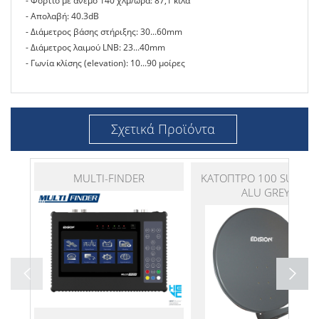
- Φορτίο με άνεμο 140 χλμ/ώρα: 87,1 κιλά
- Απολαβή: 40.3dB
- Διάμετρος βάσης στήριξης: 30...60mm
- Διάμετρος λαιμού LNB: 23...40mm
- Γωνία κλίσης (elevation): 10...90 μοίρες
Σχετικά Προϊόντα
MULTI-FINDER
ΚΑΤΟΠΤΡΟ 100 SUPER 
ALU GREY