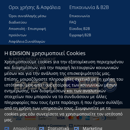
Οροι χρήσης & Ασφάλεια
Επικοινωνία & B2B
Όροι συναλλαγής μέσω
Επικοινωνία
διαδικτύου
FAQ
Αποστολή - Επιστροφή
Είσοδος Β2Β
προϊόντων
Εγγραφή Β2Β
Ασφάλεια Συναλλαγών
Η EDISION χρησιμοποιεί Cookies
ΒΥΖΑΝΤΙΟΥ
Ν.ΡΥΣΙΟ ΘΕΣΣΑΛΟΝΙΚΗΣ
Χρησιμοποιούμε cookies για την εξατομίκευση περιεχομένου
Τ +30 23920 66070
και διαφημίσεων, για την παροχή λειτουργιών κοινωνικών
info@edision.gr
μέσων και για την ανάλυση της επισκεψιμότητάς μας.
Επίσης, μοιραζόμαστε πληροφορίες σχετικά με τη χρήση του
ιστότοπού μας από τους εταίρους των κοινωνικών μέσων
ενημέρωσης, των διαφημίσεων και των αναλυτικών
στοιχείων που μπορούν να τα συνδυάσουν με άλλες
πληροφορίες που τους έχετε παράσχει ή που έχουν συλλέξει
από τη χρήση των υπηρεσιών τους. Συμφωνείτε με τα
cookies μας εάν συνεχίσετε να χρησιμοποιείτε τον ιστότοπό
μας.
Απαραίτητο
Στατιστικά
Marketing