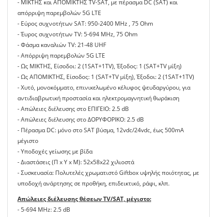
- ΜΙΚΤΗΣ και ΑΠΟΜΙΚΤΗΣ TV-SAT, με πέρασμα DC (SAT) και
απόρριψη παρεμβολών 5G LTE
- Εύρος συχνοτήτων SAT: 950-2400 MHz , 75 Ohm
- Έυρος συχνοτήτων TV: 5-694 MHz, 75 Ohm
- Φάσμα καναλιών TV: 21-48 UHF
- Aπόρριψη παρεμβολών 5G LTE
- Ως ΜΙΚΤΗΣ, Είσοδοι: 2 (1SAT+1TV), Έξοδος: 1 (SAT+TV μίξη)
- Ως ΑΠΟΜΙΚΤΗΣ, Είσοδος: 1 (SAT+TV μίξη), Έξοδοι: 2 (1SAT+1TV)
- Χυτό, μονοκόμματο, επινικελωμένο κέλυφος ψευδαργύρου, για
αντιδιαβρωτική προστασία και ηλεκτρομαγνητική θωράκιση
- Απώλειες διέλευσης στο ΕΠΙΓΕΙΟ: 2.5 dB
- Απώλειες διέλευσης στο ΔΟΡΥΦΟΡΙΚΟ: 2.5 dB
- Πέρασμα DC: μόνο στο SAT βύσμα, 12vdc/24vdc, έως 500mA
μέγιστο
- Υποδοχές γείωσης με βίδα
- Διαστάσεις (Π x Υ x Μ): 52x58x22 χιλιοστά
- Συσκευασία: Πολυτελές χρωματιστό Giftbox υψηλής ποιότητας, με
υποδοχή ανάρτησης σε προθήκη, επιδεικτικό, ράφι, κλπ.
Απώλειες διέλευσης θέσεων TV/SAT, μέγιστο:
- 5-694 MHz: 2.5 dB