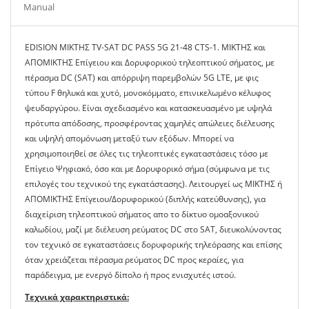
Manual
EDISION ΜΙΚΤΗΣ TV-SAT DC PASS 5G 21-48 CTS-1. ΜΙΚΤΗΣ και
ΑΠΟΜΙΚΤΗΣ Επίγειου και Δορυφορικού τηλεοπτικού σήματος, με
πέρασμα DC (SAT) και απόρριψη παρεμβολών 5G LTE, με φις
τύπου F θηλυκά και χυτό, μονοκόμματο, επινικελωμένο κέλυφος
ψευδαργύρου. Είναι σχεδιασμένο και κατασκευασμένο με υψηλά
πρότυπα απόδοσης, προσφέροντας χαμηλές απώλειες διέλευσης
και υψηλή απομόνωση μεταξύ των εξόδων. Μπορεί να
χρησιμοποιηθεί σε όλες τις τηλεοπτικές εγκαταστάσεις τόσο με
Επίγειο Ψηφιακό, όσο και με Δορυφορικό σήμα (σύμφωνα με τις
επιλογές του τεχνικού της εγκατάστασης). Λειτουργεί ως ΜΙΚΤΗΣ ή
ΑΠΟΜΙΚΤΗΣ Επίγειου/Δορυφορικού (διπλής κατεύθυνσης), για
διαχείριση τηλεοπτικού σήματος απο το δίκτυο ομοαξονικού
καλωδίου, μαζί με διέλευση ρεύματος DC στο SAT, διευκολύνοντας
τον τεχνικό σε εγκαταστάσεις δορυφορικής τηλεόρασης και επίσης
όταν χρειάζεται πέρασμα ρεύματος DC προς κεραίες, για
παράδειγμα, με ενεργό δίπολο ή προς ενισχυτές ιστού.
Τεχνικά χαρακτηριστικά: