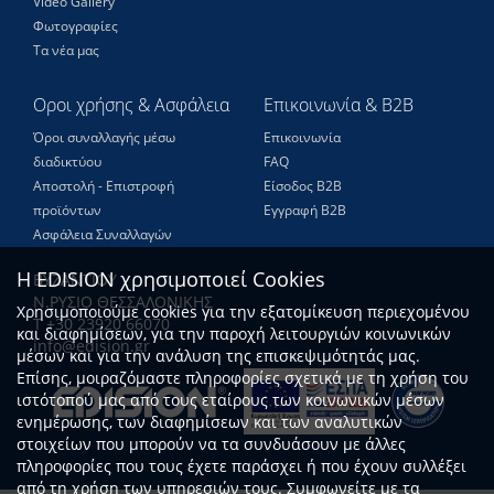
Video Gallery
Φωτογραφίες
Τα νέα μας
Οροι χρήσης & Ασφάλεια
Επικοινωνία & B2B
Όροι συναλλαγής μέσω
Επικοινωνία
διαδικτύου
FAQ
Αποστολή - Επιστροφή
Είσοδος Β2Β
προϊόντων
Εγγραφή Β2Β
Ασφάλεια Συναλλαγών
Η EDISION χρησιμοποιεί Cookies
ΒΥΖΑΝΤΙΟΥ
Ν.ΡΥΣΙΟ ΘΕΣΣΑΛΟΝΙΚΗΣ
Χρησιμοποιούμε cookies για την εξατομίκευση περιεχομένου
Τ +30 23920 66070
και διαφημίσεων, για την παροχή λειτουργιών κοινωνικών
info@edision.gr
μέσων και για την ανάλυση της επισκεψιμότητάς μας.
Επίσης, μοιραζόμαστε πληροφορίες σχετικά με τη χρήση του
ιστότοπού μας από τους εταίρους των κοινωνικών μέσων
ενημέρωσης, των διαφημίσεων και των αναλυτικών
στοιχείων που μπορούν να τα συνδυάσουν με άλλες
πληροφορίες που τους έχετε παράσχει ή που έχουν συλλέξει
από τη χρήση των υπηρεσιών τους. Συμφωνείτε με τα