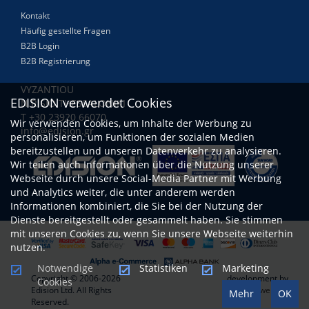
Kontakt
Häufig gestellte Fragen
B2B Login
B2B Registrierung
VYZANTIOU
EDISION verwendet Cookies
N.RISIO THESSALONIKI
Τ +30 23920 66070
Wir verwenden Cookies, um Inhalte der Werbung zu
info@edision.gr
personalisieren, um Funktionen der sozialen Medien
bereitzustellen und unseren Datenverkehr zu analysieren.
Wir teilen auch Informationen über die Nutzung unserer
Webseite durch unsere Social-Media Partner mit Werbung
und Analytics weiter, die unter anderem werden
Informationen kombiniert, die Sie bei der Nutzung der
Dienste bereitgestellt oder gesammelt haben. Sie stimmen
mit unseren Cookies zu, wenn Sie unsere Webseite weiterhin
nutzen.
Notwendige
Statistiken
Marketing
Copyright © 2006-2026
development by
Cookies
Edision Ltd. All Rights
www.netwerk.gr
Mehr
OK
Reserved.