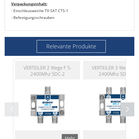
Verpackungsinhalt:
- Einschleusweiche TV-SAT CTS-1
- Befestigungsschrauben
Relevante Produkte
VERTEILER 2 Wege F 5-
VERTEILER 3 Wege F 5
2400Mhz SDC-2
2400Mhz SDC-3
Mehr
Me