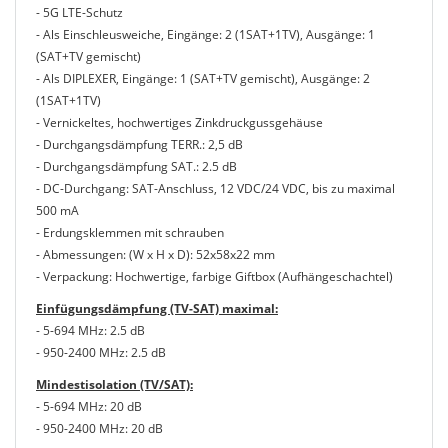
- 5G LTE-Schutz
- Als Einschleusweiche, Eingänge: 2 (1SAT+1TV), Ausgänge: 1
(SAT+TV gemischt)
- Als DIPLEXER, Eingänge: 1 (SAT+TV gemischt), Ausgänge: 2
(1SAT+1TV)
- Vernickeltes, hochwertiges Zinkdruckgussgehäuse
- Durchgangsdämpfung TERR.: 2,5 dB
- Durchgangsdämpfung SAT.: 2.5 dB
- DC-Durchgang: SAT-Anschluss, 12 VDC/24 VDC, bis zu maximal
500 mA
- Erdungsklemmen mit schrauben
- Abmessungen: (W x H x D): 52x58x22 mm
- Verpackung: Hochwertige, farbige Giftbox (Aufhängeschachtel)
Einfügungsdämpfung (TV-SAT) maximal:
- 5-694 MHz: 2.5 dB
- 950-2400 MHz: 2.5 dB
Mindestisolation (TV/SAT):
- 5-694 MHz: 20 dB
- 950-2400 MHz: 20 dB